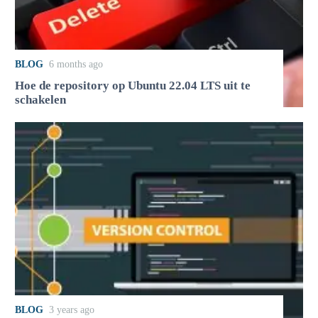
BLOG
6 months ago
Hoe de repository op Ubuntu 22.04 LTS uit te
schakelen
BLOG
3 years ago