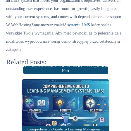
an LMS system that meets your organization’s objectives, delivers an
outstanding user experience, has room for growth, easily integrates
with your current systems, and comes with dependable vendor support.
W WebHostingZone możesz znaleźć
systemu LMS
który spełni
wszystkie Twoje wymagania. Aby mieć pewność, że to polecenie daje
możliwość wypróbowania wersji demonstracyjnej przed ostatecznym
zakupem.
Related Posts:
The Top 5 Mistakes to Avoid When Choosing a Web
Host
Comprehensive Guide to Learning Management