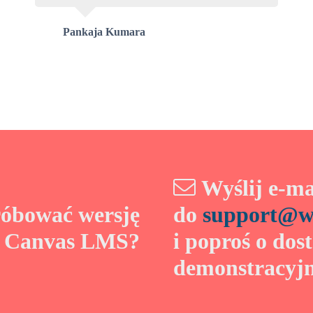
Pankaja Kumara
Wyślij e-ma
róbować wersję
do
support@we
ą Canvas LMS?
i poproś o dos
demonstracyj