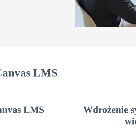
 Canvas LMS
Canvas LMS
Wdrożenie 
wi