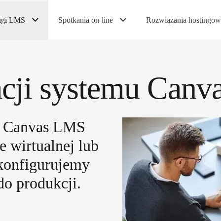
ugi LMS
Spotkania on-line
Rozwiązania hostingow
lacji systemu Can
e Canvas LMS
e wirtualnej lub
konfigurujemy
do produkcji.