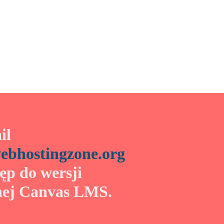
il
bhostingzone.org
tęp do wersji
nej Canvas LMS.