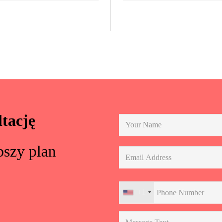
tację
pszy plan
+1