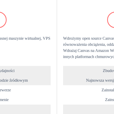
snej maszynie wirtualnej, VPS
Wdrożymy open source Canva
równoważenia obciążenia, oddzi
Wdrażaj Canvas na Amazon Web
innych platformach chmurowyc
dajności
Zbudow
kodzie źródłowym
Najnowsza wersj
erwerze
Zainsta
menie
Zain