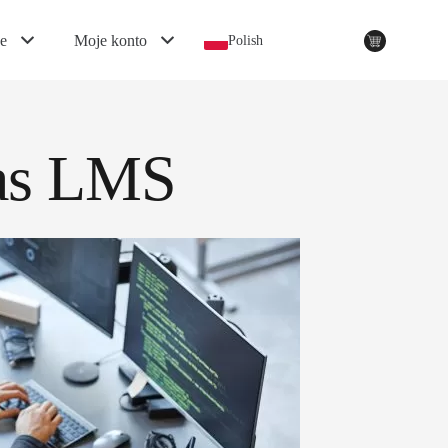
e
Moje konto
Polish
vas LMS