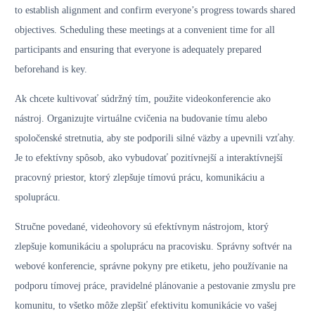
to establish alignment and confirm everyone’s progress towards shared
objectives. Scheduling these meetings at a convenient time for all
participants and ensuring that everyone is adequately prepared
beforehand is key.
Ak chcete kultivovať súdržný tím, použite videokonferencie ako
nástroj. Organizujte virtuálne cvičenia na budovanie tímu alebo
spoločenské stretnutia, aby ste podporili silné väzby a upevnili vzťahy.
Je to efektívny spôsob, ako vybudovať pozitívnejší a interaktívnejší
pracovný priestor, ktorý zlepšuje tímovú prácu, komunikáciu a
spoluprácu.
Stručne povedané, videohovory sú efektívnym nástrojom, ktorý
zlepšuje komunikáciu a spoluprácu na pracovisku. Správny softvér na
webové konferencie, správne pokyny pre etiketu, jeho používanie na
podporu tímovej práce, pravidelné plánovanie a pestovanie zmyslu pre
komunitu, to všetko môže zlepšiť efektivitu komunikácie vo vašej