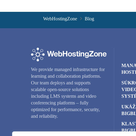
WebHostingZone
Blog
MANA
We provide managed infrastructure for
HOST
learning and collaboration platforms.
SÚKR
Our team deploys and supports
VIDE
scalable open-source solutions
SYST
including LMS systems and video
conferencing platforms – fully
UKÁŽ
optimized for performance, security,
BIGB
and reliability.
KLAS
BIGB