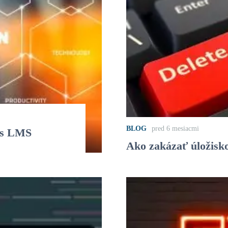
BLOG
pred 6 mesiacmi
as LMS
Ako zakázať úložisk