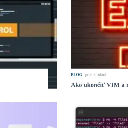
BLOG
pred 3 rokmi
Ako ukončiť VIM a 