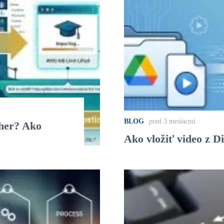
BLOG
pred 3 mesiacmi
cher? Ako
Ako vložiť video z 