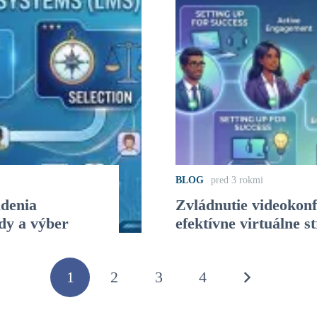
BLOG
pred 3 rokmi
denia
Zvládnutie videokonf
dy a výber
efektívne virtuálne s
1
2
3
4