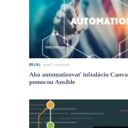
BLOG
pred 5 mesiacmi
Ako automatizovať inštaláciu Canv
pomocou Ansible