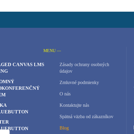
MENU —
GED CANVAS LMS
Zásady ochrany osobných
ING
údajov
OMNÝ
Zmluvné podmienky
OKONFERENČNÝ
O nás
ÉM
KA
Kontaktujte nás
LUEBUTTON
Spätná väzba od zákazníkov
TER
Blog
LUEBUTTON