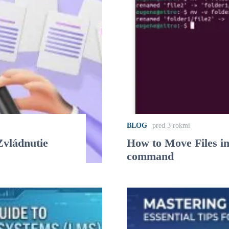
BLOG
pred 3 rokmi
Zvládnutie
How to Move Files i
command