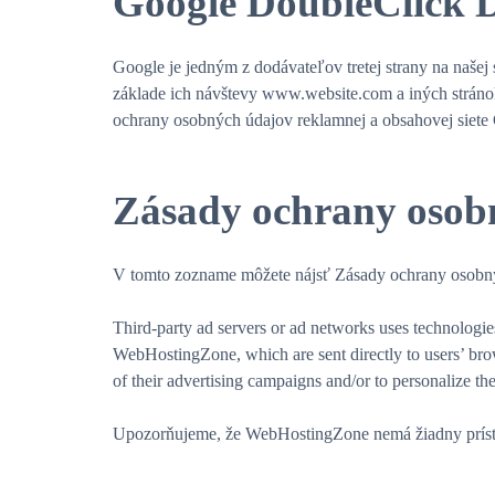
Google DoubleClick 
Google je jedným z dodávateľov tretej strany na naše
základe ich návštevy www.website.com a iných stráno
ochrany osobných údajov reklamnej a obsahovej siete
Zásady ochrany osob
V tomto zozname môžete nájsť Zásady ochrany osobn
Third-party ad servers or ad networks uses technologies
WebHostingZone, which are sent directly to users’ brow
of their advertising campaigns and/or to personalize the
Upozorňujeme, že WebHostingZone nemá žiadny prístup a