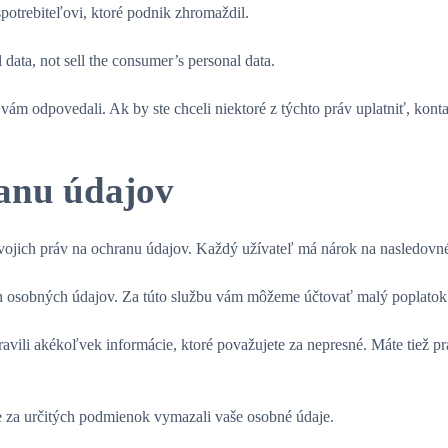
potrebiteľovi, ktoré podnik zhromaždil.
 data, not sell the consumer’s personal data.
ám odpovedali. Ak by ste chceli niektoré z týchto práv uplatniť, konta
anu údajov
h svojich práv na ochranu údajov. Každý užívateľ má nárok na nasledovn
ch osobných údajov. Za túto službu vám môžeme účtovať malý poplatok
ili akékoľvek informácie, ktoré považujete za nepresné. Máte tiež prá
 za určitých podmienok vymazali vaše osobné údaje.