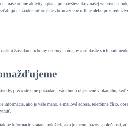
a naše online aktivity a platia pre návštevníkov našej webovej stránky
ahujú na žiadne informácie zhromaždené offline alebo prostredníctvom
s našimi Zásadami ochrany osobných údajov a súhlasíte s ich podmienk
hromažďujeme
 dôvody, prečo ste o ne požiadaní, vám budú objasnené v okamihu, keď
 informácie, ako je vaše meno, e-mailová adresa, telefónne číslo, obsa
ytnúť.
aktné informácie vrátane položiek, ako je meno, názov spoločnosti, adre