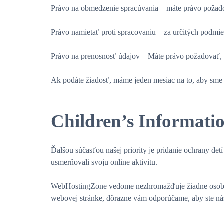
Právo na obmedzenie spracúvania – máte právo požado
Právo namietať proti spracovaniu – za určitých podmi
Právo na prenosnosť údajov – Máte právo požadovať, a
Ak podáte žiadosť, máme jeden mesiac na to, aby sme v
Children’s Informati
Ďalšou súčasťou našej priority je pridanie ochrany det
usmerňovali svoju online aktivitu.
WebHostingZone vedome nezhromažďuje žiadne osobné id
webovej stránke, dôrazne vám odporúčame, aby ste nás