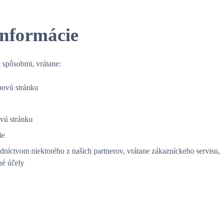
informácie
 spôsobmi, vrátane:
bovú stránku
vú stránku
ie
níctvom niektorého z našich partnerov, vrátane zákazníckeho servisu, 
né účely