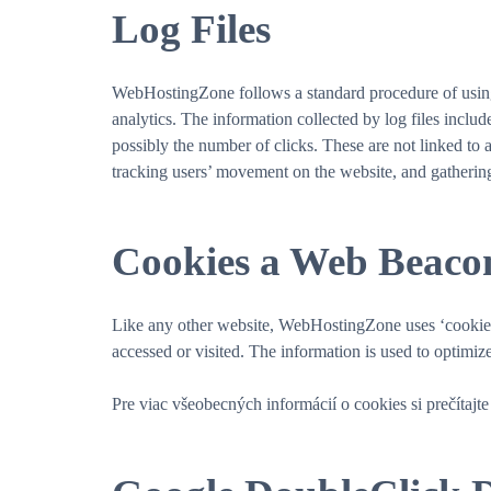
Log Files
WebHostingZone follows a standard procedure of using lo
analytics. The information collected by log files includ
possibly the number of clicks. These are not linked to a
tracking users’ movement on the website, and gatheri
Cookies a Web Beaco
Like any other website, WebHostingZone uses ‘cookies’. 
accessed or visited. The information is used to optimi
Pre viac všeobecných informácií o cookies si prečítajt