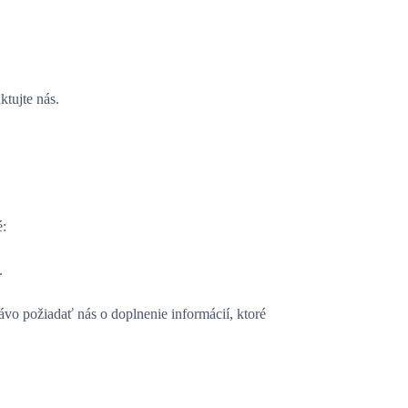
ktujte nás.
é:
.
vo požiadať nás o doplnenie informácií, ktoré