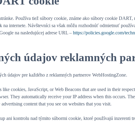
DART cookie
j stránke. Používa tiež súbory cookie, známe ako súbory cookie DART,
k na internete. Návštevníci sa však môžu rozhodnúť odmietnuť používa
 Google na nasledujúcej adrese URL –
https://policies.google.com/tech
ných údajov reklamných pa
ých údajov pre každého z reklamných partnerov WebHostingZone.
 like cookies, JavaScript, or Web Beacons that are used in their respec
ser. They automatically receive your IP address when this occurs. Thes
 advertising content that you see on websites that you visit.
ni kontrolu nad týmito súbormi cookie, ktoré používajú inzerenti tre