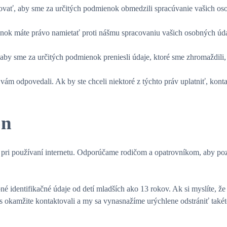
vať, aby sme za určitých podmienok obmedzili spracúvanie vašich os
enok máte právo namietať proti nášmu spracovaniu vašich osobných úd
by sme za určitých podmienok preniesli údaje, ktoré sme zhromaždili, 
ám odpovedali. Ak by ste chceli niektoré z týchto práv uplatniť, konta
on
í pri používaní internetu. Odporúčame rodičom a opatrovníkom, aby pozo
entifikačné údaje od detí mladších ako 13 rokov. Ak si myslíte, že v
 okamžite kontaktovali a my sa vynasnažíme urýchlene odstrániť takét