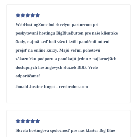
WebHostingZone bol skvelým partnerom pri
poskytovaní hostingu BigBlueButton pre naše klientske
školy, najmä keď boli všetci kvôli pandémii nútení
prejsť na online kurzy. Majú veľmi pohotovú
zákaznícku podporu a ponúkajú jednu z najlacnejších
dostupných hostingových služieb BBB. Vrelo
odporúčame!
Jonald Justine Itugot - cerebrolms.com
Skvelá hostingová spoločnosť pre náš klaster Big Blue