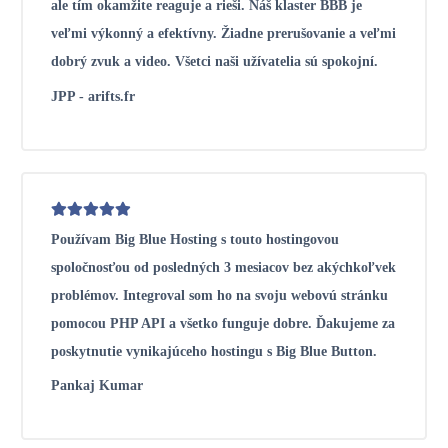
ale tím okamžite reaguje a rieši. Náš klaster BBB je
veľmi výkonný a efektívny. Žiadne prerušovanie a veľmi
dobrý zvuk a video. Všetci naši užívatelia sú spokojní.
JPP - arifts.fr
Používam Big Blue Hosting s touto hostingovou
spoločnosťou od posledných 3 mesiacov bez akýchkoľvek
problémov. Integroval som ho na svoju webovú stránku
pomocou PHP API a všetko funguje dobre. Ďakujeme za
poskytnutie vynikajúceho hostingu s Big Blue Button.
Pankaj Kumar