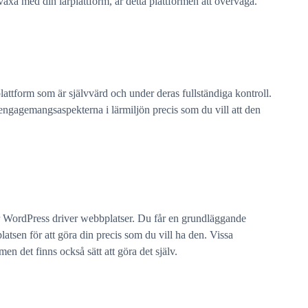
växa med din lärplattform, är detta plattformen att överväga.
lattform som är självvärd och under deras fullständiga kontroll.
engagemangsaspekterna i lärmiljön precis som du vill att den
r WordPress driver webbplatser. Du får en grundläggande
tsen för att göra din precis som du vill ha den. Vissa
en det finns också sätt att göra det själv.