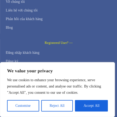
Về chúng tôi
Liên hệ với chúng tôi
Phản hồi của khách hàng
Blog
Registered User? —
Đăng nhập khách hàng
Đăng ký
Vé mở
We value your privacy
Vé của tôi
We use cookies to enhance your browsing experience, serve
personalised ads or content, and analyse our traffic. By clicking
Contact Us —
"Accept All", you consent to our use of cookies.
WEB HOSTING ZONE, SL / NIF: B22516827
Customise
Reject All
Accept All
Email: support@webhostingzone.org