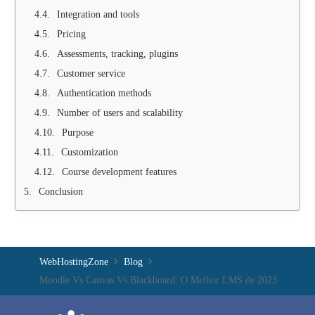
Integration and tools
Pricing
Assessments, tracking, plugins
Customer service
Authentication methods
Number of users and scalability
Purpose
Customization
Course development features
Conclusion
WebHostingZone
Blog
Moodle Vs Canvas Vs Blackboard: O Melhor LMS de 2023