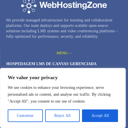
We provide managed infrastructure for learning and collaboration
platforms. Our team deploys and supports scalable open-source
solutions including LMS systems and video conferencing platforms –
fully optimized for performance, security, and reliability.
MENU —
HOSPEDAGEM LMS DE CANVAS GERENCIADA
SISTEMA DE VIDEOCONFERÊNCIA PRIVADA
We value your privacy
DEMONSTRAÇÃO DO BIGBLUEBUTTON
We use cookies to enhance your browsing experience, serve
CLUSTER BIGBLUEBUTTON
personalised ads or content, and analyse our traffic. By clicking
SERVIDORES VPS EM NUVEM
"Accept All", you consent to our use of cookies.
NOMES DE DOMÍNIO
Customise
Reject All
Accept All
Política de Privacidade