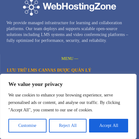
We provide managed infrastructure for learning and collaboration
platforms. Our team deploys and supports scalable open-source
solutions including LMS systems and video conferencing platforms –
fully optimized for performance, security, and reliability.
MENU —
LƯU TRỮ LMS CANVAS ĐƯỢC QUẢN LÝ
HỆ THỐNG HỘI NGHỊ TRUYỀN HÌNH RIÊNG
We value your privacy
BẢN TRÌNH DIỄN BIGBLUEBUTTON
We use cookies to enhance your browsing experience, serve
CỤM BIGBLUEBUTTON
personalised ads or content, and analyse our traffic. By clicking
MÁY CHỦ VPS ĐÁM MÂY
"Accept All", you consent to our use of cookies.
TÊN MIỀN
Customise
Reject All
Accept All
Chính sách bảo mật