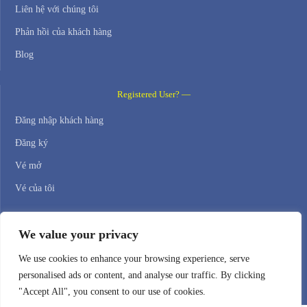
Liên hệ với chúng tôi
Phản hồi của khách hàng
Blog
Registered User? —
Đăng nhập khách hàng
Đăng ký
Vé mở
Vé của tôi
Contact Us —
We value your privacy
WEB HOSTING ZONE, SL / NIF: B22516827
We use cookies to enhance your browsing experience, serve
personalised ads or content, and analyse our traffic. By clicking
Email: support@webhostingzone.org
"Accept All", you consent to our use of cookies.