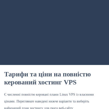
Тарифи та ціни на повністю
керований хостинг VPS
Є численні повністю керовані плани Linux VPS із власними
цінами. Перегляньте наведені нижче варіанти та виберіть
найкращий план хостингу для свого веб-сайту.