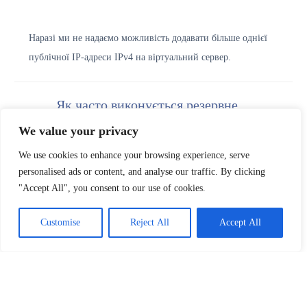
Наразі ми не надаємо можливість додавати більше однієї
публічної IP-адреси IPv4 на віртуальний сервер.
Як часто виконується резервне
копіювання сервера VPS?
We value your privacy
We use cookies to enhance your browsing experience, serve
personalised ads or content, and analyse our traffic. By clicking
Резервне копіювання сервера VPS виконується щодня.
"Accept All", you consent to our use of cookies.
Зберігаються три резервні копії: щоденна, щотижнева та
щомісячна.
Customise
Reject All
Accept All
Чи є у вас cPanel на ваших
серверах VPS?