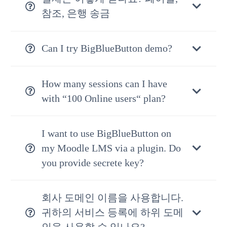
참조, 은행 송금
Can I try BigBlueButton demo?
How many sessions can I have
with “100 Online users“ plan?
I want to use BigBlueButton on
my Moodle LMS via a plugin. Do
you provide secrete key?
회사 도메인 이름을 사용합니다.
귀하의 서비스 등록에 하위 도메