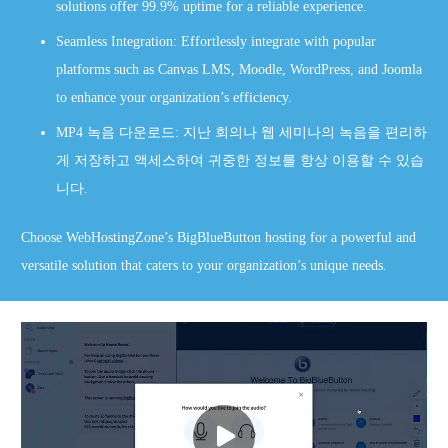
solutions offer 99.9% uptime for a reliable experience.
Seamless Integration: Effortlessly integrate with popular
platforms such as Canvas LMS, Moodle, WordPress, and Joomla
to enhance your organization’s efficiency.
MP4 녹음 다운로드: 지난 회의나 웹 세미나의 녹음을 편리하
게 저장하고 액세스하여 귀중한 정보를 항상 이용할 수 있습
니다.
Choose WebHostingZone’s BigBlueButton hosting for a powerful and
versatile solution that caters to your organization’s unique needs.