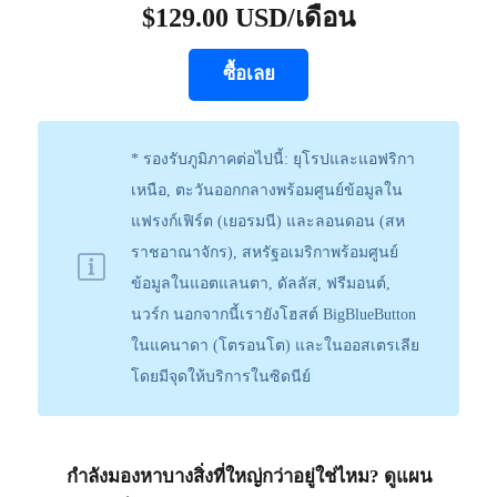
$129.00 USD/เดือน
ซื้อเลย
* รองรับภูมิภาคต่อไปนี้: ยุโรปและแอฟริกา
เหนือ, ตะวันออกกลางพร้อมศูนย์ข้อมูลใน
แฟรงก์เฟิร์ต (เยอรมนี) และลอนดอน (สห
ราชอาณาจักร), สหรัฐอเมริกาพร้อมศูนย์
ข้อมูลในแอตแลนตา, ดัลลัส, ฟรีมอนต์,
นวร์ก นอกจากนี้เรายังโฮสต์ BigBlueButton
ในแคนาดา (โตรอนโต) และในออสเตรเลีย
โดยมีจุดให้บริการในซิดนีย์
กำลังมองหาบางสิ่งที่ใหญ่กว่าอยู่ใช่ไหม? ดูแผน