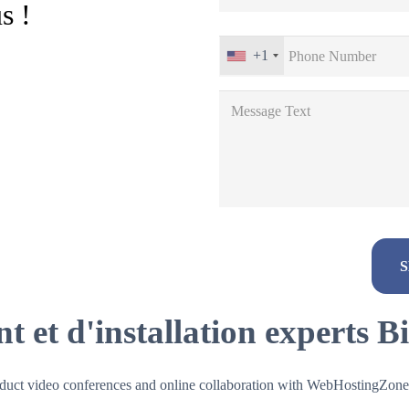
s !
+1
t et d'installation experts 
Alternative:
onduct video conferences and online collaboration with WebHostingZone’