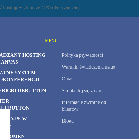
ć hosting w chmurze VPS dla organizacji
MENU —
ĄDZANY HOSTING
Polityka prywatności
CANVAS
Warunki świadczenia usług
ATNY SYSTEM
O nas
OKONFERENCJI
 BIGBLUEBUTTON
Skontaktuj się z nami
TER
Informacje zwrotne od
LUEBUTTON
klientów
ERY VPS W
Bloga
URZE
Y DOMEN