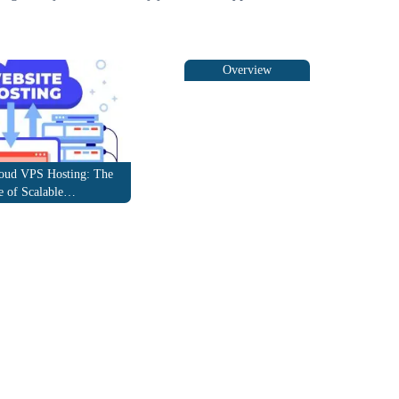
Understanding
Dedicated Servers: A
Comprehensive
Overview
loud VPS Hosting: The
e of Scalable…