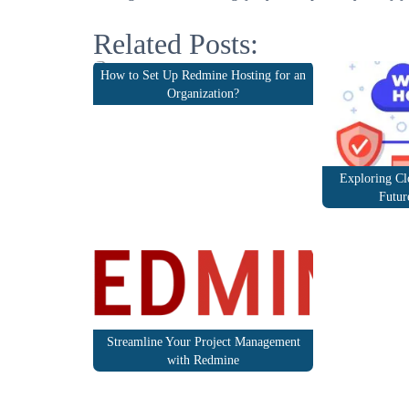
Related Posts:
How to Set Up Redmine Hosting for an
Organization?
Exploring C
Futur
Streamline Your Project Management
with Redmine