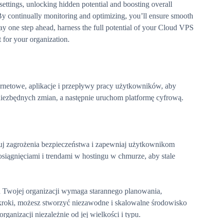
settings, unlocking hidden potential and boosting overall
By continually monitoring and optimizing, you’ll ensure smooth
Stay one step ahead, harness the full potential of your Cloud VPS
 for your organization.
ternetowe, aplikacje i przepływy pracy użytkowników, aby
niezbędnych zmian, a następnie uruchom platformę cyfrową.
uj zagrożenia bezpieczeństwa i zapewniaj użytkownikom
siągnięciami i trendami w hostingu w chmurze, aby stale
 Twojej organizacji wymaga starannego planowania,
 kroki, możesz stworzyć niezawodne i skalowalne środowisko
ganizacji niezależnie od jej wielkości i typu.