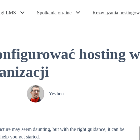
ugi LMS
Spotkania on-line
Rozwiązania hostingow
onfigurować hosting 
anizacji
Yevhen
ucture may seem daunting, but with the right guidance, it can be
help you get started.