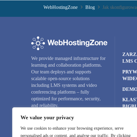
WebHostingZone
Blog
Jak skonfigurowa
ZARZ
We provide managed infrastructure for
LMS 
learning and collaboration platforms.
PRYW
Our team deploys and supports
WIDE
scalable open-source solutions
including LMS systems and video
DEMO
conferencing platforms – fully
optimized for performance, security,
KLAS
and reliability.
BIGB
We value your privacy
SERW
CHM
We use cookies to enhance your browsing experience, serve
NAZW
personalised ads or content, and analyse our traffic. By clicking