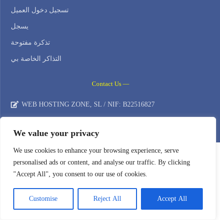
تسجيل دخول العميل
يسجل
تذكرة مفتوحة
التذاكر الخاصة بي
Contact Us —
WEB HOSTING ZONE, SL / NIF: B22516827
Email: support@webhostingzone.org
We value your privacy
We use cookies to enhance your browsing experience, serve
personalised ads or content, and analyse our traffic. By clicking
"Accept All", you consent to our use of cookies.
Customise
Reject All
Accept All