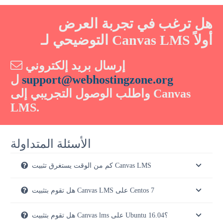
هل ترغب في تجربة العرض
التوضيحي لـ Canvas LMS أولاً
إرسال بريد إلكتروني
support@webhostingzone.org
ل
واطلب الوصول التجريبي إلى Canvas
LMS.
الأسئلة المتداولة
كم من الوقت يستغرق تثبيت Canvas LMS
هل تقوم بتثبيت Canvas LMS على Centos 7
هل تقوم بتثبيت Canvas lms على Ubuntu 16.04؟