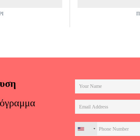
PI
Π
ευση
ρόγραμμα
+1