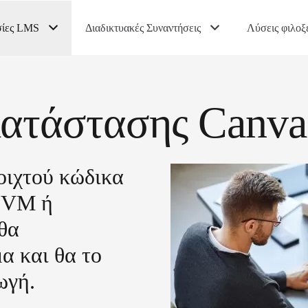
σίες LMS
Διαδικτυακές Συναντήσεις
Λύσεις φιλοξ
κατάστασης Canv
οιχτού κώδικα
ς VM ή
 θα
α και θα το
ωγή.