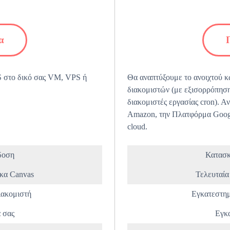
α
 στο δικό σας VM, VPS ή
Θα αναπτύξουμε το ανοιχτού 
διακομιστών (με εξισορρόπηση
διακομιστές εργασίας cron). Α
Amazon, την Πλατφόρμα Googl
cloud.
δοση
Κατασκ
ικα Canvas
Τελευταία
ιακομιστή
Εγκατεστημ
 σας
Εγκα