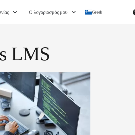
ενίας
Ο λογαριασμός μου
Greek
as LMS