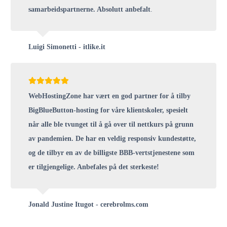
samarbeidspartnerne. Absolutt anbefalt
.
Luigi Simonetti - itlike.it
WebHostingZone har vært en god partner for å tilby
BigBlueButton-hosting for våre klientskoler, spesielt
når alle ble tvunget til å gå over til nettkurs på grunn
av pandemien. De har en veldig responsiv kundestøtte,
og de tilbyr en av de billigste BBB-vertstjenestene som
er tilgjengelige. Anbefales på det sterkeste!
Jonald Justine Itugot - cerebrolms.com