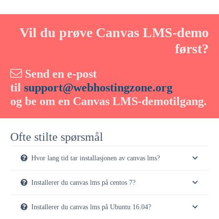
Vil du prøve Canvas LMS-demo
først?
Send en e-post
til
support@webhostingzone.org
og be om en Canvas LMS-demotilgang.
Ofte stilte spørsmål
Hvor lang tid tar installasjonen av canvas lms?
Installerer du canvas lms på centos 7?
Installerer du canvas lms på Ubuntu 16.04?