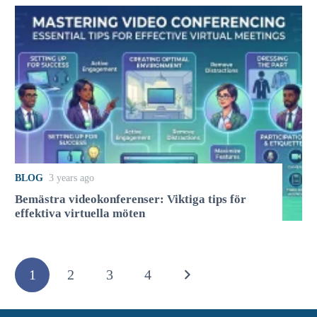
BLOG
3 years ago
Bemästra videokonferenser: Viktiga tips för
effektiva virtuella möten
1
2
3
4