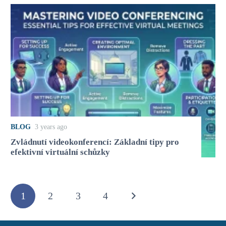
BLOG
3 years ago
Zvládnutí videokonferencí: Základní tipy pro
efektivní virtuální schůzky
1
2
3
4