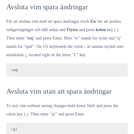
Avsluta vim spara ändringar
För att avsluta vim med att spara ändringar tryck
Esc
för att avsluta
redigeringsläget och håll sedan ned
Flytta
and press
kolon
key (:).
Then enter “
wq
” and press Enter. Here “w” stands for write and “q”
stands for “quit”. On US keyboards the colon
:
är samma nyckel som
semikolon
;,
located right of the letter “L” key.
:wq
Avsluta vim utan att spara ändringar
To exit vim without saving changes hold down Shift and press the
colon key (:). Then enter “q!” and press Enter.
:q!