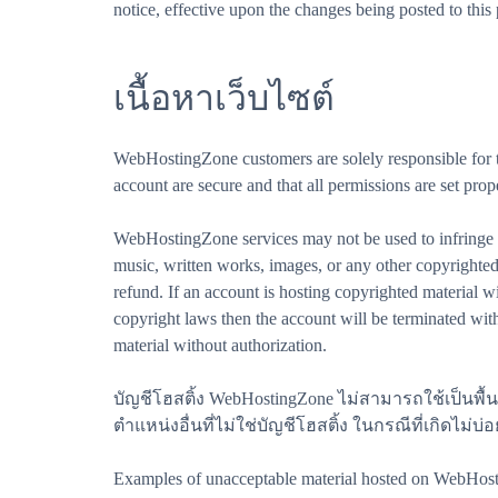
notice, effective upon the changes being posted to th
เนื้อหาเว็บไซต์
WebHostingZone customers are solely responsible for thei
account are secure and that all permissions are set prop
WebHostingZone services may not be used to infringe up
music, written works, images, or any other copyrighted 
refund. If an account is hosting copyrighted material 
copyright laws then the account will be terminated wi
material without authorization.
บัญชีโฮสติ้ง WebHostingZone ไม่สามารถใช้เป็นพื
ตำแหน่งอื่นที่ไม่ใช่บัญชีโฮสติ้ง ในกรณีที่เกิดไ
Examples of unacceptable material hosted on WebHosting