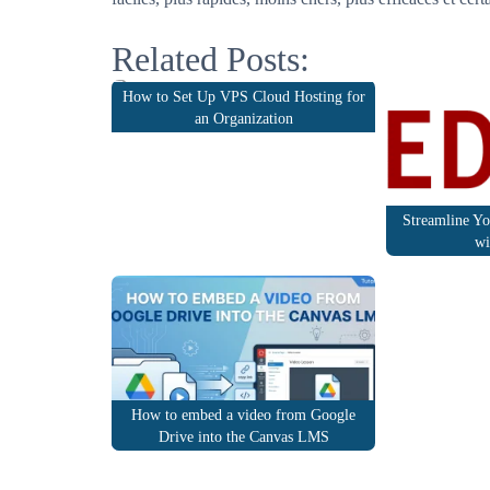
Related Posts:
How to Set Up VPS Cloud Hosting for
an Organization
Streamline Y
wi
How to embed a video from Google
Drive into the Canvas LMS