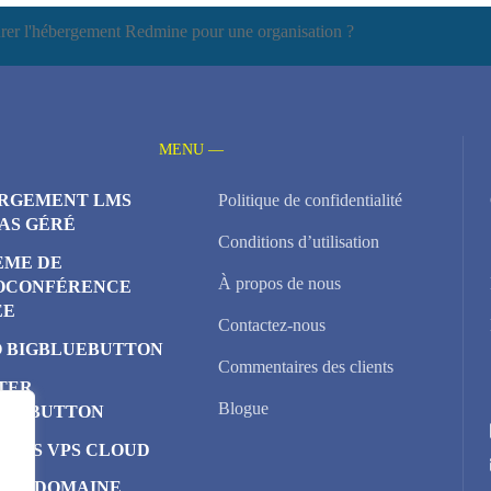
er l'hébergement Redmine pour une organisation ?
MENU —
RGEMENT LMS
Politique de confidentialité
AS GÉRÉ
Conditions d’utilisation
ÈME DE
À propos de nous
OCONFÉRENCE
ÉE
Contactez-nous
 BIGBLUEBUTTON
Commentaires des clients
TER
Blogue
LUEBUTTON
EURS VPS CLOUD
 DE DOMAINE