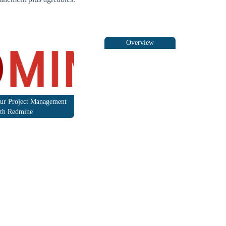
Understanding
Dedicated Servers: A
Comprehensive
Overview
our Project Management
th Redmine