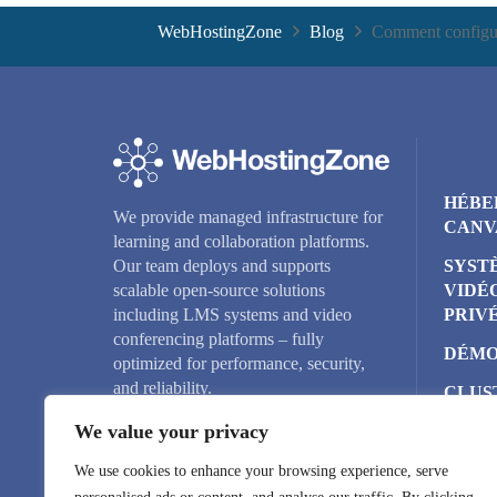
WebHostingZone
Blog
Comment configur
HÉBE
We provide managed infrastructure for
CANV
learning and collaboration platforms.
SYST
Our team deploys and supports
VIDÉ
scalable open-source solutions
PRIV
including LMS systems and video
conferencing platforms – fully
DÉMO
optimized for performance, security,
and reliability.
CLUS
BIGB
We value your privacy
SERV
We use cookies to enhance your browsing experience, serve
NOMS