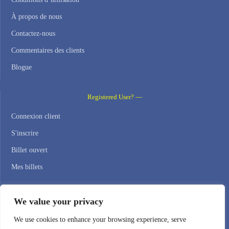
À propos de nous
Contactez-nous
Commentaires des clients
Blogue
Registered User? —
Connexion client
S'inscrire
Billet ouvert
Mes billets
Contact Us —
We value your privacy
WEB HOSTING ZONE, SL / NIF: B22516827
We use cookies to enhance your browsing experience, serve