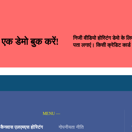
Alternative:
निजी वीडियो होस्टिंग डेमो के
एक डेमो बुक करें!
पता लगाएं। किसी क्रेडिट कार्ड
MENU —
त कैनवास एलएमएस होस्टिंग
गोपनीयता नीति