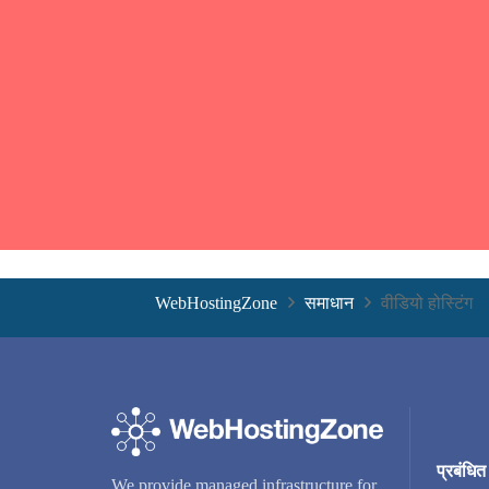
WebHostingZone
समाधान
वीडियो होस्टिंग
प्रबंधि
We provide managed infrastructure for