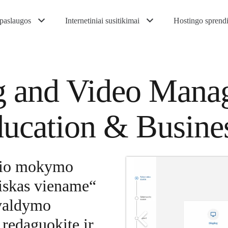
paslaugos
Internetiniai susitikimai
Hostingo sprend
g and Video Mana
ducation & Busine
inio mokymo
iskas viename“
 valdymo
, redaguokite ir