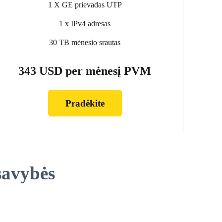
1 X GE prievadas UTP
1 x IPv4 adresas
30 TB mėnesio srautas
343 USD per mėnesį PVM
Pradėkite
savybės