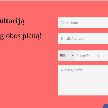
ltaciją
globos planą!
+1