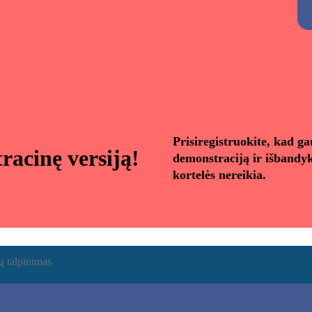
Alternative:
Prisiregistruokite, kad g
racinę versiją!
demonstraciją ir išbandyk
kortelės nereikia.
ų talpinimas