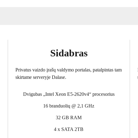
Sidabras
Privatus vaizdo įrašų valdymo portalas, patalpintas tam
skirtame serveryje Dalase.
Dvigubas „Intel Xeon E5-2620v4“ procesorius
16 branduolių @ 2,1 GHz
32 GB RAM
4 x SATA 2TB