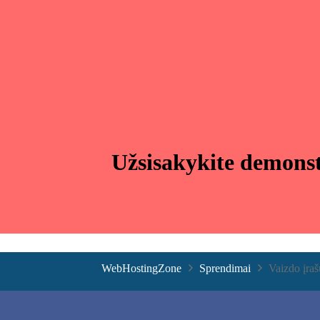
Užsisakykite demonst
WebHostingZone
Sprendimai
Vaizdo įraš