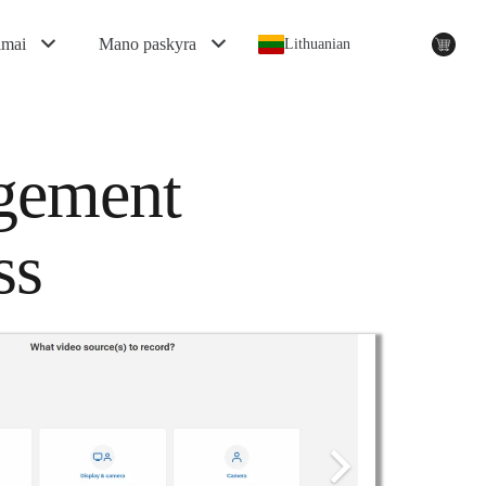
imai
Mano paskyra
Lithuanian
gement
ss