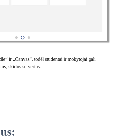
“ ir „Canvas“, todėl studentai ir mokytojai gali
us, skirtus serverius.
nus: