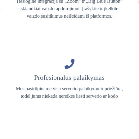
Tiesioginė integracija su „Zoom“ ir „Big Blue Button“
e
sklandžiai vaizdo apdorojimui. Įrašykite ir įkelkite
vaizdo susitikimus neišeidami iš platformos.
Profesionalus palaikymas
Mes pasirūpiname visu serverio palaikymu ir priežiūra,
todėl jums niekada nereikės liesti serverio ar kodo