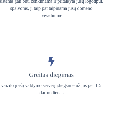
sistema gali būti ženklinama ir pritaikyta jūsų logotipui,
spalvoms, ji taip pat talpinama jūsų domeno
pavadinime
Greitas diegimas
vaizdo įrašų valdymo serverį įdiegsime už jus per 1-5
darbo dienas