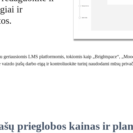
giai ir
tos.
u geriausiomis LMS platformomis, tokiomis kaip „Brightspace“, „Moodle
e vaizdo įrašų darbo eigą ir kontroliuokite turinį naudodami mūsų privači
ašų prieglobos kainas ir pla