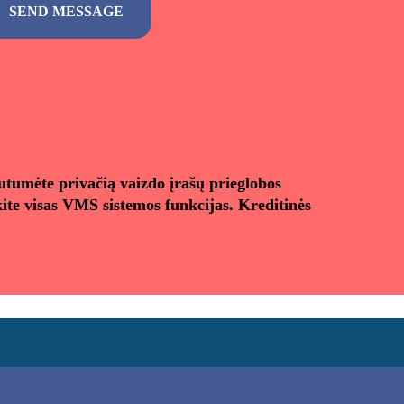
autumėte privačią vaizdo įrašų prieglobos
ite visas VMS sistemos funkcijas. Kreditinės