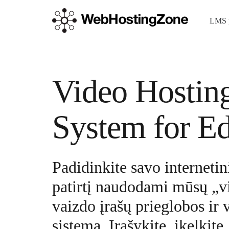
LMS 
Video Hostin
System for E
Padidinkite savo internet
patirtį naudodami mūsų „v
vaizdo įrašų prieglobos ir
sistemą. Įrašykite, įkelkite