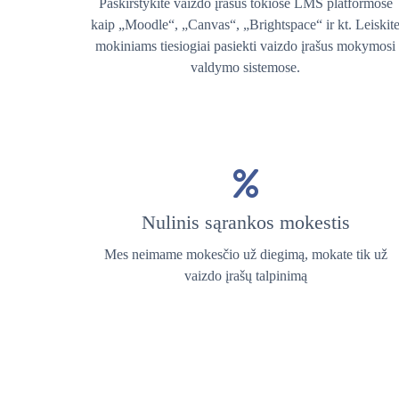
Paskirstykite vaizdo įrašus tokiose LMS platformose
kaip „Moodle“, „Canvas“, „Brightspace“ ir kt. Leiskit
mokiniams tiesiogiai pasiekti vaizdo įrašus mokymosi
valdymo sistemose.
Nulinis sąrankos mokestis
Mes neimame mokesčio už diegimą, mokate tik už
vaizdo įrašų talpinimą