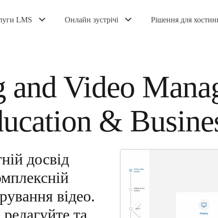
луги LMS
Онлайн зустрічі
Рішення для хостин
g and Video Mana
ducation & Busine
тній досвід
омплексній
рування відео.
 редагуйте та