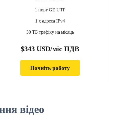
1 порт GE UTP
1 x адреса IPv4
30 ТБ трафіку на місяць
$343 USD/міс ПДВ
Почніть роботу
ння відео