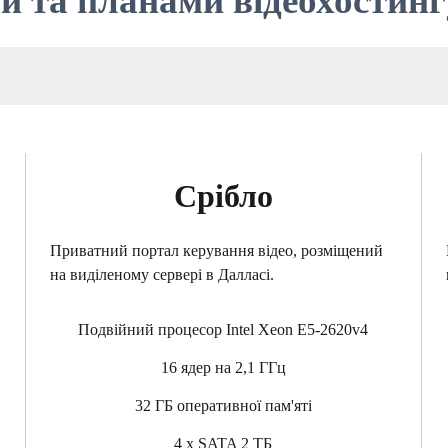
и та планами відеохостинг
Срібло
Приватний портал керування відео, розміщений
на виділеному сервері в Далласі.
Подвійний процесор Intel Xeon E5-2620v4
16 ядер на 2,1 ГГц
32 ГБ оперативної пам'яті
4 x SATA 2 ТБ