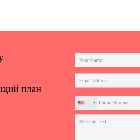
у
ащий план
+1