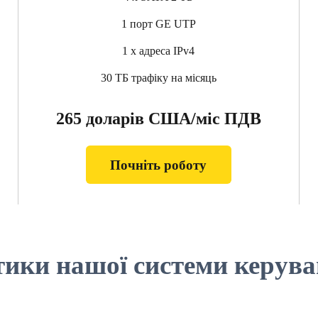
1 порт GE UTP
1 x адреса IPv4
30 ТБ трафіку на місяць
265 доларів США/міс ПДВ
Почніть роботу
ики нашої системи керува