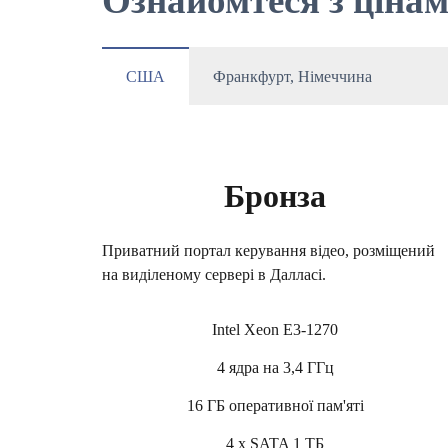
Ознайомтеся з цінам
США
Франкфурт, Німеччина
Бронза
Приватний портал керування відео, розміщений
на виділеному сервері в Далласі.
Intel Xeon E3-1270
4 ядра на 3,4 ГГц
16 ГБ оперативної пам'яті
4 x SATA 1 ТБ