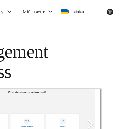
гу
Мій акаунт
Ukrainian
gement
ss