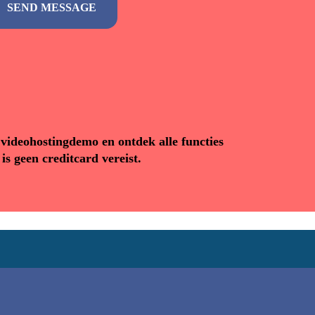
videohostingdemo en ontdek alle functies
s geen creditcard vereist.