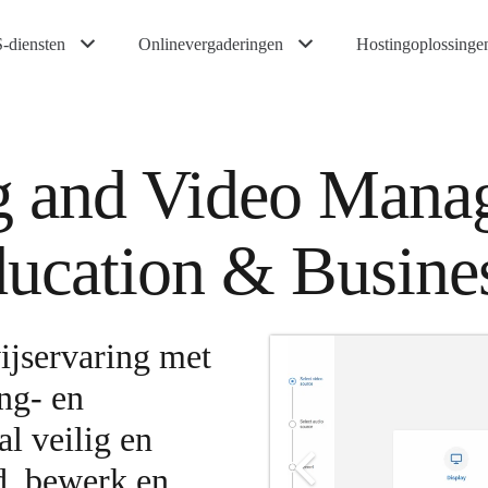
-diensten
Onlinevergaderingen
Hostingoplossinge
g and Video Mana
ducation & Busine
ijservaring met
ing- en
l veilig en
d, bewerk en