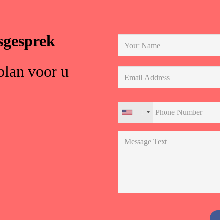
sgesprek
plan voor u
+1