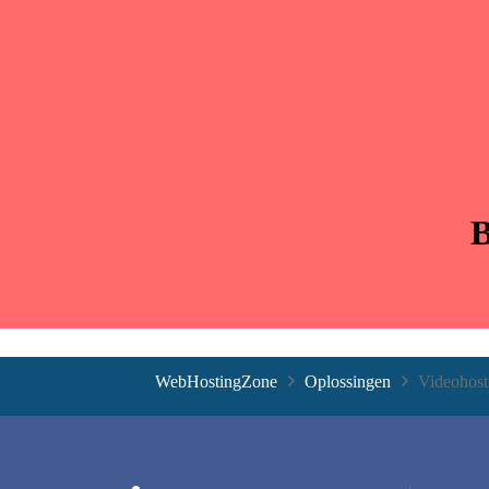
B
WebHostingZone
Oplossingen
Videohost