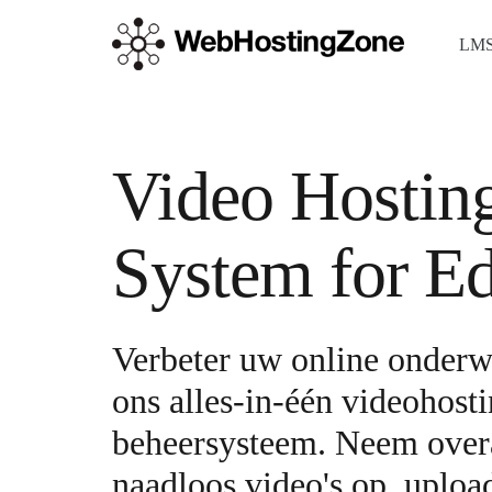
LMS
Video Hostin
System for E
Verbeter uw online onderw
ons alles-in-één videohost
beheersysteem. Neem overa
naadloos video's op, uploa