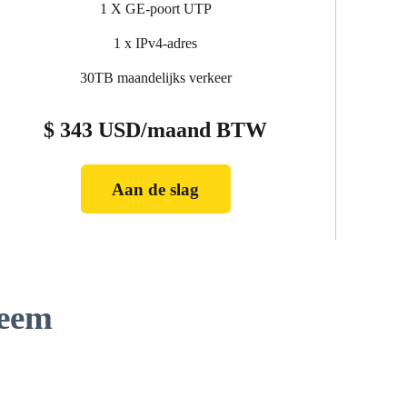
1 X GE-poort UTP
1 x IPv4-adres
30TB maandelijks verkeer
$ 343 USD/maand BTW
Aan de slag
teem