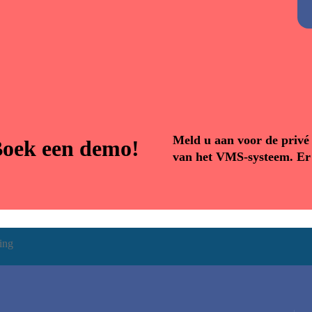
Alternative:
Meld u aan voor de privé 
oek een demo!
van het VMS-systeem. Er i
ing