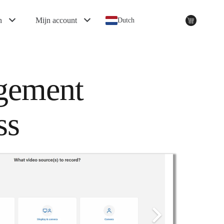
n
Mijn account
Dutch
gement
ss