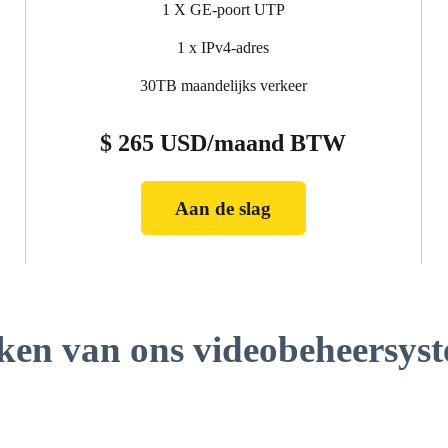
1 X GE-poort UTP
1 x IPv4-adres
30TB maandelijks verkeer
$ 265 USD/maand BTW
Aan de slag
ken van ons videobeheersys