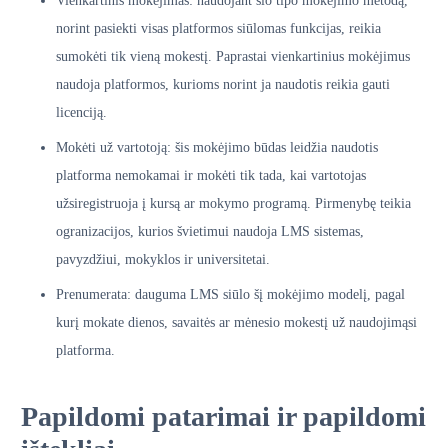
Vienkartinis mokėjimas: naudojant šio tipo mokėjimo metodą,
norint pasiekti visas platformos siūlomas funkcijas, reikia
sumokėti tik vieną mokestį. Paprastai vienkartinius mokėjimus
naudoja platformos, kurioms norint ja naudotis reikia gauti
licenciją.
Mokėti už vartotoją: šis mokėjimo būdas leidžia naudotis
platforma nemokamai ir mokėti tik tada, kai vartotojas
užsiregistruoja į kursą ar mokymo programą. Pirmenybę teikia
ogranizacijos, kurios švietimui naudoja LMS sistemas,
pavyzdžiui, mokyklos ir universitetai.
Prenumerata: dauguma LMS siūlo šį mokėjimo modelį, pagal
kurį mokate dienos, savaitės ar mėnesio mokestį už naudojimąsi
platforma.
Papildomi patarimai ir papildomi