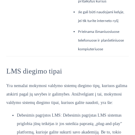
pritaikytus kursus
Jie gali būti naudojami kelyje,
jei tik turite interneto ryšį
Prieinama išmaniuosiuose
telefonuose ir planšetiniuose
kompiuteriuose
LMS diegimo tipai
Yra nemažai mokymosi valdymo sistemų diegimo tipų, kuriuos galima
atskirti pagal jų savybes ir galimybes. Atsižvelgiant į tai, mokymosi
valdymo sistemų diegimo tipai, kuriuos galite naudoti, yra šie:
Debesimis pagrįstos LMS: Debesimis pagrįstas LMS sistemas
priglobia jūsų teikėjas ir jos suteikia paprastą „plug-and-play“
platformą, kurioje galite sukurti savo akademiją. Be to, tokio