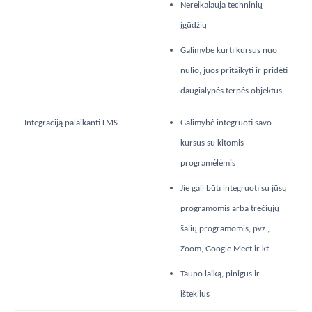
Nereikalauja techninių
įgūdžių
Galimybė kurti kursus nuo
nulio, juos pritaikyti ir pridėti
daugialypės terpės objektus
Integraciją palaikanti LMS
Galimybė integruoti savo
kursus su kitomis
programėlėmis
Jie gali būti integruoti su jūsų
programomis arba trečiųjų
šalių programomis, pvz.,
Zoom, Google Meet ir kt.
Taupo laiką, pinigus ir
išteklius