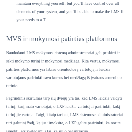
maintain everything yourself, but you’ll have control over all
elements of your system, and you’ll be able to make the LMS fit
your needs to a T.
MVS ir mokymosi patirties platformos
Naudodami LMS mokymosi sistemą administratoriai gali priskirti ir
sekti mokymo turinį ir mokymosi medžiagą. Kita vertus, mokymosi
patirties platformos yra labiau orientuotos į vartotoją ir leidžia
vartotojams pasirinkti savo kursus bei medžiagą iš įvairaus asmeninio
turinio.
Pagrindinis skirtumas tarp šių dviejų yra tas, kad LMS leidžia valdyti
turinį, kurį mato vartotojai, o LXP leidžia vartotojui pasirinkti, kokį
turinį jie vartoja. Taigi, kitaip tariant, LMS sistemose administratoriai
turi galutinį žodį, ką jūs išmoksite, o LXP galite pasirinkti, ką norite
išmokti, atsižvelgdami į tai, ką siūlo organizacija.