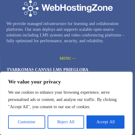
We provide managed infrastructure for learning and collaboration
platforms. Our team deploys and supports scalable open-source
solutions including LMS systems and video conferencing platforms –
fully optimized for performance, security, and reliability.
MENU —
TVARKOMAS CANVAS LMS PRIEGLOBA
PRIVATI ​​VAIZDO KONFERENCIJŲ SISTEMA
We value your privacy
BIGBLUEBUTTON DEMONSTRACIJA
We use cookies to enhance your browsing experience, serve
BIGBLUEBUTTON KLASTERIS
personalised ads or content, and analyse our traffic. By clicking
DEBESŲ VPS SERVERIAI
"Accept All", you consent to our use of cookies.
DOMENO VARDAI
Customise
Reject All
Accept All
Privatumo politika