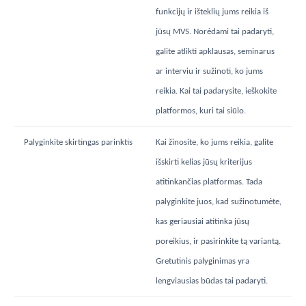
funkcijų ir išteklių jums reikia iš
jūsų MVS. Norėdami tai padaryti,
galite atlikti apklausas, seminarus
ar interviu ir sužinoti, ko jums
reikia. Kai tai padarysite, ieškokite
platformos, kuri tai siūlo.
Palyginkite skirtingas parinktis
Kai žinosite, ko jums reikia, galite
išskirti kelias jūsų kriterijus
atitinkančias platformas. Tada
palyginkite juos, kad sužinotumėte,
kas geriausiai atitinka jūsų
poreikius, ir pasirinkite tą variantą.
Gretutinis palyginimas yra
lengviausias būdas tai padaryti.