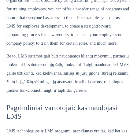
organizations. That’s because by using a Learning Management System
for training employees, you can offer a broader range of programs and
ensure that everyone has access to them. For example, you can use
LMS for employee development, to create a straightforward
onboarding process for new recruits, to educate your employees on
company policy, to train them for certain roles, and much more.
Be to, LMS sistemos gali būti naudojamos klientų mokymui, partnerių
mokymui ir suinteresuotųjų šalių mokymui. Taigi, naudodamiesi MVS
galite užtikrinti, kad kiekvienas, susijęs su jūsų įmone, turėtų reikiamų
žinių ir įgūdžių sėkmingai ją atstovauti ir atlikti darbus, reikalingus
įmonei funkcionuoti, augti ir tapti dar geresne.
Pagrindiniai vartotojai: kas naudojasi
LMS
LMS technologijos ir LMS programų pranašumas yra tas, kad bet kas