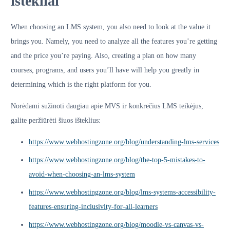
ištekliai
When choosing an LMS system, you also need to look at the value it
brings you. Namely, you need to analyze all the features you’re getting
and the price you’re paying. Also, creating a plan on how many
courses, programs, and users you’ll have will help you greatly in
determining which is the right platform for you.
Norėdami sužinoti daugiau apie MVS ir konkrečius LMS teikėjus,
galite peržiūrėti šiuos išteklius:
https://www.webhostingzone.org/blog/understanding-lms-services
https://www.webhostingzone.org/blog/the-top-5-mistakes-to-
avoid-when-choosing-an-lms-system
https://www.webhostingzone.org/blog/lms-systems-accessibility-
features-ensuring-inclusivity-for-all-learners
https://www.webhostingzone.org/blog/moodle-vs-canvas-vs-