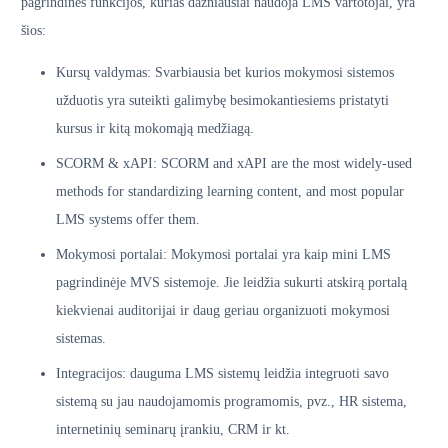
pagrindinės funkcijos, kurias dažniausiai naudoja LMS vartotojai, yra
šios:
Kursų valdymas: Svarbiausia bet kurios mokymosi sistemos
užduotis yra suteikti galimybę besimokantiesiems pristatyti
kursus ir kitą mokomąją medžiagą.
SCORM & xAPI: SCORM and xAPI are the most widely-used
methods for standardizing learning content, and most popular
LMS systems offer them.
Mokymosi portalai: Mokymosi portalai yra kaip mini LMS
pagrindinėje MVS sistemoje. Jie leidžia sukurti atskirą portalą
kiekvienai auditorijai ir daug geriau organizuoti mokymosi
sistemas.
Integracijos: dauguma LMS sistemų leidžia integruoti savo
sistemą su jau naudojamomis programomis, pvz., HR sistema,
internetinių seminarų įrankiu, CRM ir kt.