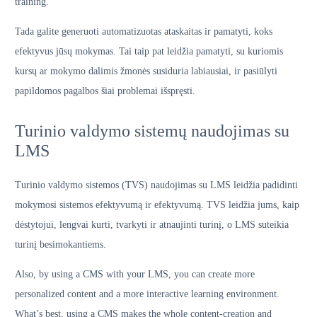
training.
Tada galite generuoti automatizuotas ataskaitas ir pamatyti, koks
efektyvus jūsų mokymas. Tai taip pat leidžia pamatyti, su kuriomis
kursų ar mokymo dalimis žmonės susiduria labiausiai, ir pasiūlyti
papildomos pagalbos šiai problemai išspręsti.
Turinio valdymo sistemų naudojimas su
LMS
Turinio valdymo sistemos (TVS) naudojimas su LMS leidžia padidinti
mokymosi sistemos efektyvumą ir efektyvumą. TVS leidžia jums, kaip
dėstytojui, lengvai kurti, tvarkyti ir atnaujinti turinį, o LMS suteikia
turinį besimokantiems.
Also, by using a CMS with your LMS, you can create more
personalized content and a more interactive learning environment.
What’s best, using a CMS makes the whole content-creation and