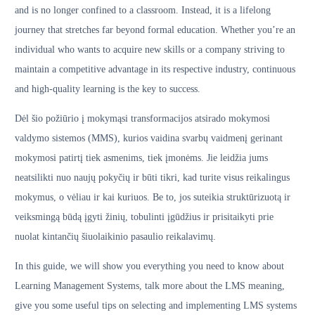
and is no longer confined to a classroom. Instead, it is a lifelong
journey that stretches far beyond formal education. Whether you’re an
individual who wants to acquire new skills or a company striving to
maintain a competitive advantage in its respective industry, continuous
and high-quality learning is the key to success.
Dėl šio požiūrio į mokymąsi transformacijos atsirado mokymosi
valdymo sistemos (MMS), kurios vaidina svarbų vaidmenį gerinant
mokymosi patirtį tiek asmenims, tiek įmonėms. Jie leidžia jums
neatsilikti nuo naujų pokyčių ir būti tikri, kad turite visus reikalingus
mokymus, o vėliau ir kai kuriuos. Be to, jos suteikia struktūrizuotą ir
veiksmingą būdą įgyti žinių, tobulinti įgūdžius ir prisitaikyti prie
nuolat kintančių šiuolaikinio pasaulio reikalavimų.
In this guide, we will show you everything you need to know about
Learning Management Systems, talk more about the LMS meaning,
give you some useful tips on selecting and implementing LMS systems