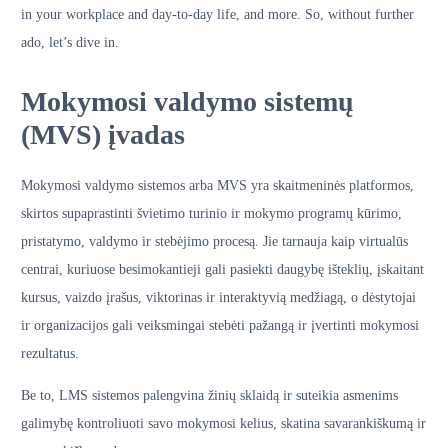
in your workplace and day-to-day life, and more. So, without further
ado, let’s dive in.
Mokymosi valdymo sistemų
(MVS) įvadas
Mokymosi valdymo sistemos arba MVS yra skaitmeninės platformos,
skirtos supaprastinti švietimo turinio ir mokymo programų kūrimo,
pristatymo, valdymo ir stebėjimo procesą. Jie tarnauja kaip virtualūs
centrai, kuriuose besimokantieji gali pasiekti daugybę išteklių, įskaitant
kursus, vaizdo įrašus, viktorinas ir interaktyvią medžiagą, o dėstytojai
ir organizacijos gali veiksmingai stebėti pažangą ir įvertinti mokymosi
rezultatus.
Be to, LMS sistemos palengvina žinių sklaidą ir suteikia asmenims
galimybę kontroliuoti savo mokymosi kelius, skatina savarankiškumą ir