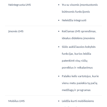
Neintegruota LMS
Yra su visomis įmontuotomis
būtinomis funkcijomis
Neleidžia integruoti
Įmonės LMS
Keičiamas LMS sprendimas,
idealus didelėms įmonėms
Siūlo aukščiausios kokybės
funkcijas, kurios leidžia
patenkinti visų rūšių
poreikius ir reikalavimus
Palaiko kelis vartotojus, kurie
vienu metu pasiekia tą pačią
medžiagą ir programas
Mobilus LMS
Leidžia kurti mobiliesiems