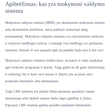
Apibrėžimas: kas yra mokymosi valdymo
sistema
Mokymosi valdymo sistema (MMS) yra skaitmeninė mokymosi sistema
arba skaitmeninė platforma, skirta padaryti mokymąsi daug
prieinamesnį. Mokymosi valdymo sistemos yra centralizuotas mokymo
ir mokymo medžiagos centras, o kadangi visa medžiaga yra prieinama
internete, žmonės iš viso pasaulio gali jas pasiekti kada nori ir kur nori.
Mokymosi valdymo sistemos leidžia kurti, pristatyti ir teikti ataskaitas
apie mokymo programas ir kursus. Taigi galite ne tik gauti išsilavinimą
ir mokymą, bet ir kurti savo kursus ir dalytis jais su kitais savo
pramonės žmonėmis arba darbuotojais.
Taigi LMS sistemos yra puikus būdas įmonėms apmokyti naujus
darbuotojus arba išplėsti esamos darbo jėgos įgūdžius ir žinias.
Paprastai LMS sistemas galima pasiekti naudojant žiniatinklio