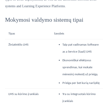
systems and Learning Experience Platforms.
Mokymosi valdymo sistemų tipai
Tipas
Savybės
Žiniatinklio LMS
Taip pat vadinamas Software
as a Service (SaaS) LMS
Ekonomiškai efektyvus
sprendimas, kai mokate
mėnesinį mokestį už prieigą
Prieiga per bet kurią naršyklę
LMS su kūrimo įrankiais
Yra su integruotais kūrimo
įrankiais