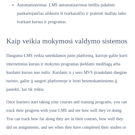
Automatizavimas: LMS automatizavimas leidžia pašalinti
pasikartojančias užduotis iš tvarkaraščio ir praleisti mažiau laiko
tvarkant kursus ir programas.
Kaip veikia mokymosi valdymo sistemos
Dauguma LMS veikia suteikdamos jums platformą, kurioje galite kurti
internetinius kursus ir mokymo programas įkeldami medžiagą arba
kurdami kursus nuo nulio. Kurdami ir į savo MVS įtraukdami daugiau
turinio, galite jį saugoti platformoje ir leisti besimokantiesiems jį
pasiekti, kai tik reikia.
Once learners start taking your courses and training programs, you can
track their progress with your LMS and see how well they’re doing.
You can track how far along they are in their courses, how well they
did on assignments, and see when they have completed their studies or