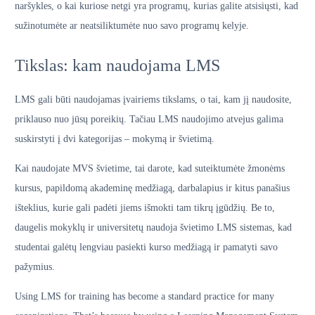
naršykles, o kai kuriose netgi yra programų, kurias galite atsisiųsti, kad
sužinotumėte ar neatsiliktumėte nuo savo programų kelyje.
Tikslas: kam naudojama LMS
LMS gali būti naudojamas įvairiems tikslams, o tai, kam jį naudosite,
priklauso nuo jūsų poreikių. Tačiau LMS naudojimo atvejus galima
suskirstyti į dvi kategorijas – mokymą ir švietimą.
Kai naudojate MVS švietime, tai darote, kad suteiktumėte žmonėms
kursus, papildomą akademinę medžiagą, darbalapius ir kitus panašius
išteklius, kurie gali padėti jiems išmokti tam tikrų įgūdžių. Be to,
daugelis mokyklų ir universitetų naudoja švietimo LMS sistemas, kad
studentai galėtų lengviau pasiekti kurso medžiagą ir pamatyti savo
pažymius.
Using LMS for training has become a standard practice for many