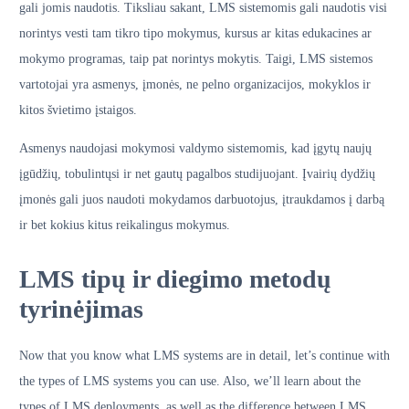
gali jomis naudotis. Tiksliau sakant, LMS sistemomis gali naudotis visi
norintys vesti tam tikro tipo mokymus, kursus ar kitas edukacines ar
mokymo programas, taip pat norintys mokytis. Taigi, LMS sistemos
vartotojai yra asmenys, įmonės, ne pelno organizacijos, mokyklos ir
kitos švietimo įstaigos.
Asmenys naudojasi mokymosi valdymo sistemomis, kad įgytų naujų
įgūdžių, tobulintųsi ir net gautų pagalbos studijuojant. Įvairių dydžių
įmonės gali juos naudoti mokydamos darbuotojus, įtraukdamos į darbą
ir bet kokius kitus reikalingus mokymus.
LMS tipų ir diegimo metodų
tyrinėjimas
Now that you know what LMS systems are in detail, let’s continue with
the types of LMS systems you can use. Also, we’ll learn about the
types of LMS deployments, as well as the difference between LMS