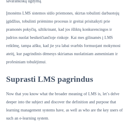
savarankišką ugdymą.
Įmonėms LMS sistemos siūlo priemones, skirtas tobulinti darbuotojų
įgūdžius, tobulinti priėmimo procesus ir greitai prisitaikyti prie
pramonės pokyčių, užtikrinant, kad jos išliktų konkurencingos ir
judrios nuolat besikeičiančioje rinkoje. Kai mes gilinamės į LMS
reikšmę, tampa aišku, kad jie yra labai svarbūs formuojant mokymosi
ateitį, kur pagrindinis dėmesys skiriamas nuolatiniam asmeniniam ir
profesiniam tobulėjimui.
Suprasti LMS pagrindus
Now that you know what the broader meaning of LMS is, let’s delve
deeper into the subject and discover the definition and purpose that
learning management systems have, as well as who are the key users of
such an e-learning system.