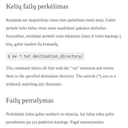
Kelių failų perkėlimas
Komanda mv neapsiriboja vieno failo perkėlimu vienu metu. Galite
perkelti kelis failus vienu metu naudodami pakaitos simbolius.
Pavyzdžiui, norėdami perkelti visus tekstinius failus iš vieno katalogo į
kitą, galite naudoti šią komandą:
$ mv *.txt destination_directory/
This command selects all files with the “.txt” extension and moves
them to the specified destination directory. The asterisk (*) acts as a
wildcard, matching any characters.
Failų perrašymas
Perkeldami failus galite susidurti su situacija, kai failas tokiu pačiu
pavadinimu jau yra paskirties kataloge. Pagal numatytuosius