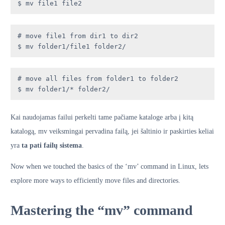
$ mv file1 file2
# move file1 from dir1 to dir2

$ mv folder1/file1 folder2/
# move all files from folder1 to folder2

$ mv folder1/* folder2/
Kai naudojamas failui perkelti tame pačiame kataloge arba į kitą
katalogą, mv veiksmingai pervadina failą, jei šaltinio ir paskirties keliai
yra
ta pati failų sistema
.
Now when we touched the basics of the ‘mv’ command in Linux, lets
explore more ways to efficiently move files and directories.
Mastering the “mv” command