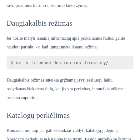
savo pradinius kūrimo ir keitimo laiko žymes.
Daugiakalbis režimas
Jei norite matyti išsamią informaciją apie perkeliamus failus, galite
naudoti parinktį -v, kad įjungtumėte išsamų režimą:
$ mv -v filename destination_directory/
Daugiakalbis režimas suteikia grįžtamąjį ryšį realiuoju laiku,
rodydamas kiekvieną failą, kai jis yra perkeltas, ir suteikia aiškesnį
proceso supratimą.
Katalogų perkėlimas
Komanda mv taip pat gali sklandžiai valdyti katalogų judėjimą.
Norėdami perkelti visą katalogą ir jo turinį, tiesiog nurodykite šaltinio