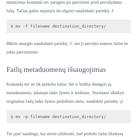
nustatymus komanda mv paragins jus patvirtinti prieš perrašydama
failą. Tačiau galite nepaisyti šio elgesio naudodami parinktį -f:
$ mv -f filename destination_directory/
Būkite atsargūs naudodami parinktį -f, nes ji perrašys esamus failus be
jokio patvirtinimo.
Failų metaduomenų išsaugojimas
Komanda mv ne tik perkelia failus, bet ir leidžia išsaugoti jų
metaduomenis, įskaitant laiko žymes ir leidimus. Norėdami išlaikyti
originalias failų laiko žymas perkėlimo metu, naudokite parinktį -p:
$ mv -p filename destination_directory/
Tai ypač naudinga, kai norite užtikrinti, kad perkelti failai išlaikytų