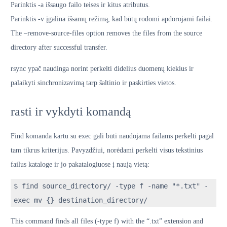
Parinktis -a išsaugo failo teises ir kitus atributus.
Parinktis -v įgalina išsamų režimą, kad būtų rodomi apdorojami failai.
The –remove-source-files option removes the files from the source
directory after successful transfer.
rsync ypač naudinga norint perkelti didelius duomenų kiekius ir
palaikyti sinchronizavimą tarp šaltinio ir paskirties vietos.
rasti ir vykdyti komandą
Find komanda kartu su exec gali būti naudojama failams perkelti pagal
tam tikrus kriterijus. Pavyzdžiui, norėdami perkelti visus tekstinius
failus kataloge ir jo pakatalogiuose į naują vietą:
$ find source_directory/ -type f -name "*.txt" -
exec mv {} destination_directory/
This command finds all files (-type f) with the “.txt” extension and