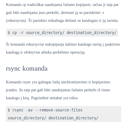
Komanda cp tradiciškai naudojama failams kopijuoti, tačiau ji taip pat
gali būti naudojama juos perkelti, derinant ją su parinktimi -r
(rekursyvus). Ši parinktis reikalinga dirbant su katalogais ir jų turiniu.
$ cp -r source_directory/ destination_directory/
Ši komanda rekursyviai nukopijuoja šaltinio katalogo turinį į paskirties
katalogą ir efektyviai atlieka perkėlimo operaciją.
rsync komanda
Komanda rsync yra galingas failų sinchronizavimo ir kopijavimo
įrankis. Jis taip pat gali būti naudojamas failams perkelti iš vieno
katalogo į kitą. Pagrindinė sintaksė yra tokia:
$ rsync -av --remove-source-files
source_directory/ destination_directory/