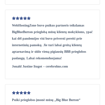
WebHostingZone buvo puikus partneris teikdamas
BigBlueButton prieglobą mūsų klientų mokykloms, ypač
kai dėl pandemijos visi buvo priversti pereiti prie
internetinių pamokų. Jie turi labai greitą klientų
aptarnavimą ir siūlo vieną pigiausių BBB prieglobos
paslaugų. Labai rekomenduojama!
Jonald Justine Itugot – cerebrolms.com
Puiki prieglobos įmonė mūsų „Big Blue Button“