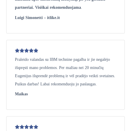
partneriai. Visiškai rekomenduojama
.
Luigi Simonetti – itlike.it
Praleido valandas su IBM technine pagalba ir jie negalėjo
išspręsti mano problemos. Per mažiau nei 20 minučių
Eugenijus išsprendė problemą ir vėl pradėjo veikti svetaines.
Puikus darbas! Labai rekomenduoju jo paslaugas.
Maikas