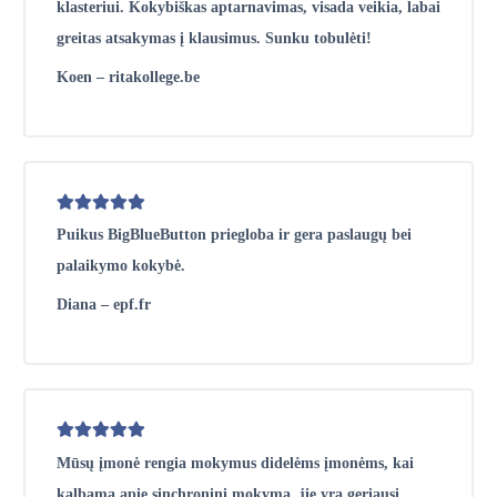
klasteriui. Kokybiškas aptarnavimas, visada veikia, labai
greitas atsakymas į klausimus. Sunku tobulėti!
Koen – ritakollege.be
Puikus BigBlueButton priegloba ir gera paslaugų bei
palaikymo kokybė.
Diana – epf.fr
Mūsų įmonė rengia mokymus didelėms įmonėms, kai
kalbama apie sinchroninį mokymą, jie yra geriausi