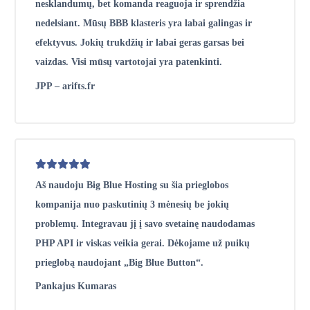
nesklandumų, bet komanda reaguoja ir sprendžia
nedelsiant. Mūsų BBB klasteris yra labai galingas ir
efektyvus. Jokių trukdžių ir labai geras garsas bei
vaizdas. Visi mūsų vartotojai yra patenkinti.
JPP – arifts.fr
Aš naudoju Big Blue Hosting su šia prieglobos
kompanija nuo paskutinių 3 mėnesių be jokių
problemų. Integravau jį į savo svetainę naudodamas
PHP API ir viskas veikia gerai. Dėkojame už puikų
prieglobą naudojant „Big Blue Button“.
Pankajus Kumaras