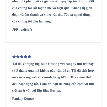
nhóm đã phản hồi và giải quyết ngay lập tức. Cụm BBB
của chúng tôi rất mạnh mẽ và hiệu quả. Không bị gián
đoạn và âm thanh và video rất tốt. Tất cả người dùng
của chúng tôi đều hài lòng.
JPP - arifts.fr
Tôi đã sử dụng Big Blue Hosting với công ty lưu trữ này
từ 3 tháng qua mà không gặp vấn đề gì. Tôi đã tích hợp
nó vào trang web của mình bằng API PHP và mọi thứ
đều hoạt động tốt. Cảm ơn bạn đã cung cấp dịch vụ lưu
trữ tuyệt vời với Big Blue Button.
Pankaj Kumar