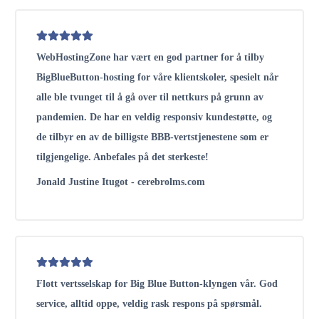
WebHostingZone har vært en god partner for å tilby
BigBlueButton-hosting for våre klientskoler, spesielt når
alle ble tvunget til å gå over til nettkurs på grunn av
pandemien. De har en veldig responsiv kundestøtte, og
de tilbyr en av de billigste BBB-vertstjenestene som er
tilgjengelige. Anbefales på det sterkeste!
Jonald Justine Itugot - cerebrolms.com
Flott vertsselskap for Big Blue Button-klyngen vår. God
service, alltid oppe, veldig rask respons på spørsmål.