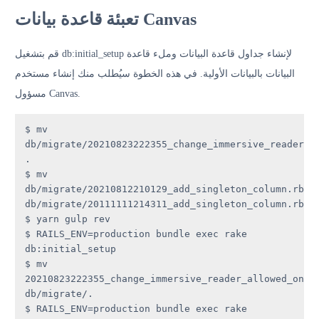
تعبئة قاعدة بيانات Canvas
قم بتشغيل db:initial_setup لإنشاء جداول قاعدة البيانات وملء قاعدة
البيانات بالبيانات الأولية. في هذه الخطوة سيُطلب منك إنشاء مستخدم
مسؤول Canvas.
$ mv 
db/migrate/20210823222355_change_immersive_reader_al
.

$ mv 
db/migrate/20210812210129_add_singleton_column.rb 
db/migrate/20111111214311_add_singleton_column.rb

$ yarn gulp rev

$ RAILS_ENV=production bundle exec rake 
db:initial_setup

$ mv 
20210823222355_change_immersive_reader_allowed_on_to
db/migrate/.

$ RAILS_ENV=production bundle exec rake 