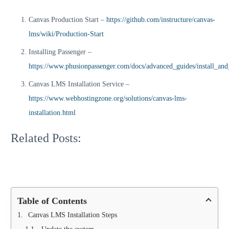
Canvas Production Start –
https://github.com/instructure/canvas-
lms/wiki/Production-Start
Installing Passenger –
https://www.phusionpassenger.com/docs/advanced_guides/install_and
How
How
to
Canvas LMS Installation Service –
to
Install
Automate
Moodle
https://www.webhostingzone.org/solutions/canvas-lms-
Canvas
on
installation.html
LMS
Ubuntu
How
Installation
server
to
What
with
22.04
Install
are
Related Posts:
Ansible
|
git
BigBlueButton
20.04
on
minimum
Ubuntu
server
requirements?
Table of Contents
Canvas LMS Installation Steps