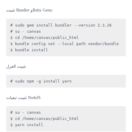
تثبيت Bundler وRuby Gems
# sudo gem install bundler --version 2.3.26

# su - canvas

$ cd /home/canvas/public_html

$ bundle config set --local path vendor/bundle

$ bundle install
تثبيت الغزل
# sudo npm -g install yarn
تثبيت تبعيات NodeJS
# su - canvas

$ cd /home/canvas/public_html

$ yarn install