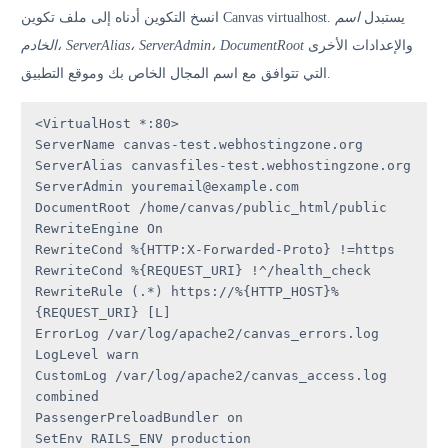
انسخ التكوين أدناه إلى ملف تكوين Canvas virtualhost. يستبدل
اسم
والإعدادات الأخرى
الخادم، ServerAlias، ServerAdmin، DocumentRoot
التي تتوافق مع اسم المجال الخاص بك وموقع التطبيق.
<VirtualHost *:80>

ServerName canvas-test.webhostingzone.org

ServerAlias canvasfiles-test.webhostingzone.org

ServerAdmin youremail@example.com

DocumentRoot /home/canvas/public_html/public

RewriteEngine On

RewriteCond %{HTTP:X-Forwarded-Proto} !=https

RewriteCond %{REQUEST_URI} !^/health_check

RewriteRule (.*) https://%{HTTP_HOST}%
{REQUEST_URI} [L]

ErrorLog /var/log/apache2/canvas_errors.log

LogLevel warn

CustomLog /var/log/apache2/canvas_access.log 
combined

PassengerPreloadBundler on

SetEnv RAILS_ENV production
