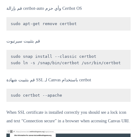
قم بإزالة certbot-auto وأي حزم Certbot OS
sudo apt-get remove certbot
قم بتثبيت سيرتبوت
sudo snap install --classic certbot

sudo ln -s /snap/bin/certbot /usr/bin/certbot
قم بتثبيت شهادة SSL لـ Canvas باستخدام certbot
sudo certbot --apache
When SSL certificate is installed correctly you should see a lock icon
and text “Connection secure” in a browser when accessing Canvas URI.