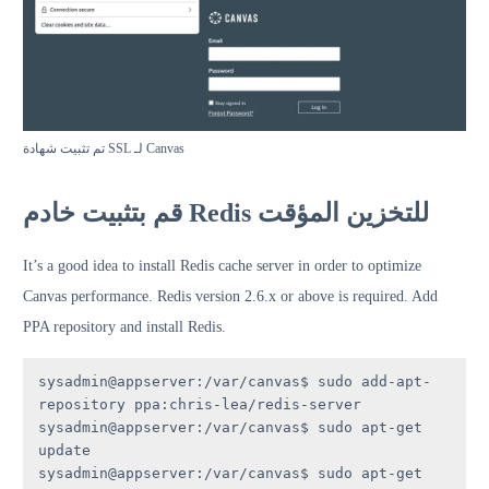
تم تثبيت شهادة SSL لـ Canvas
قم بتثبيت خادم Redis للتخزين المؤقت
It’s a good idea to install Redis cache server in order to optimize
Canvas performance. Redis version 2.6.x or above is required. Add
PPA repository and install Redis.
sysadmin@appserver:/var/canvas$ sudo add-apt-
repository ppa:chris-lea/redis-server

sysadmin@appserver:/var/canvas$ sudo apt-get 
update

sysadmin@appserver:/var/canvas$ sudo apt-get 