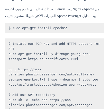
بعد ذلك نحتاج إلى خادم ويب لخدمة Canvas. يعد Nginx وApache من
الخيارات الأكثر شيوعًا. سنقوم بتثبيت Apache Passenger لهذا الدليل.
# Install our PGP key and add HTTPS support for 
APT

sudo apt-get install -y dirmngr gnupg apt-
transport-https ca-certificates curl

curl https://oss-
binaries.phusionpassenger.com/auto-software-
signing-gpg-key.txt | gpg --dearmor | sudo tee 
/etc/apt/trusted.gpg.d/phusion.gpg >/dev/null

# Add our APT repository

sudo sh -c 'echo deb https://oss-
binaries.phusionpassenger.com/apt/passenger 