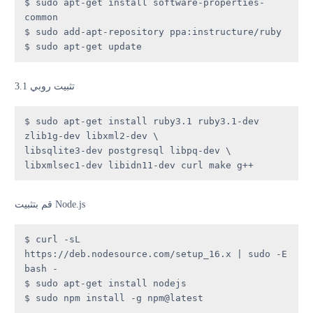
$ sudo apt-get install software-properties-
common

$ sudo add-apt-repository ppa:instructure/ruby

$ sudo apt-get update
تثبيت روبي 3.1
$ sudo apt-get install ruby3.1 ruby3.1-dev 
zlib1g-dev libxml2-dev \

libsqlite3-dev postgresql libpq-dev \

libxmlsec1-dev libidn11-dev curl make g++
قم بتثبيت Node.js
$ curl -sL 
https://deb.nodesource.com/setup_16.x | sudo -E 
bash -

$ sudo apt-get install nodejs

$ sudo npm install -g npm@latest