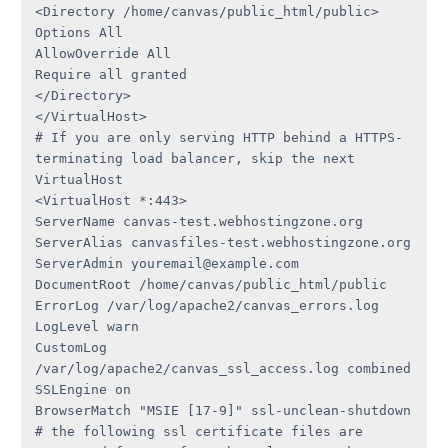
<Directory /home/canvas/public_html/public>

Options All

AllowOverride All

Require all granted

</Directory>

</VirtualHost>

# If you are only serving HTTP behind a HTTPS-
terminating load balancer, skip the next 
VirtualHost

<VirtualHost *:443>

ServerName canvas-test.webhostingzone.org

ServerAlias canvasfiles-test.webhostingzone.org

ServerAdmin youremail@example.com

DocumentRoot /home/canvas/public_html/public

ErrorLog /var/log/apache2/canvas_errors.log

LogLevel warn

CustomLog 
/var/log/apache2/canvas_ssl_access.log combined

SSLEngine on

BrowserMatch "MSIE [17-9]" ssl-unclean-shutdown

# the following ssl certificate files are 