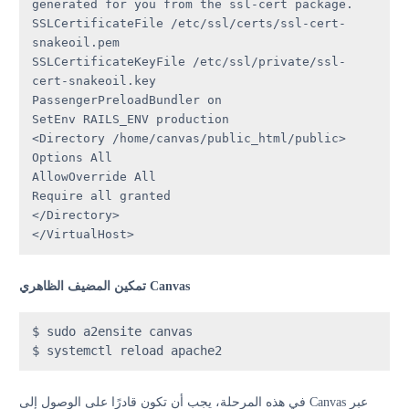
generated for you from the ssl-cert package.

SSLCertificateFile /etc/ssl/certs/ssl-cert-
snakeoil.pem

SSLCertificateKeyFile /etc/ssl/private/ssl-
cert-snakeoil.key

PassengerPreloadBundler on

SetEnv RAILS_ENV production

<Directory /home/canvas/public_html/public>

Options All

AllowOverride All

Require all granted

</Directory>

</VirtualHost>
تمكين المضيف الظاهري Canvas
$ sudo a2ensite canvas

$ systemctl reload apache2 
في هذه المرحلة، يجب أن تكون قادرًا على الوصول إلى Canvas عبر