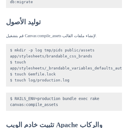
db:migrate
توليد الأصول
قم بتشغيل Canvas:compile_assets لإنشاء ملفات القالب.
$ mkdir -p log tmp/pids public/assets 
app/stylesheets/brandable_css_brands

$ touch 
app/stylesheets/_brandable_variables_defaults_autoge
$ touch Gemfile.lock

$ touch log/production.log
$ RAILS_ENV=production bundle exec rake 
canvas:compile_assets
تثبيت خادم الويب Apache والركاب