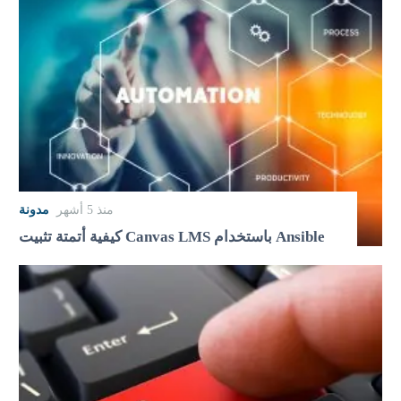
منذ 5 أشهر
مدونة
كيفية أتمتة تثبيت Canvas LMS باستخدام Ansible