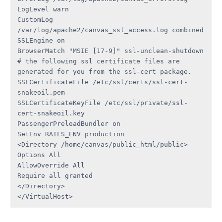
LogLevel warn

CustomLog 
/var/log/apache2/canvas_ssl_access.log combined

SSLEngine on

BrowserMatch "MSIE [17-9]" ssl-unclean-shutdown

# the following ssl certificate files are 
generated for you from the ssl-cert package.

SSLCertificateFile /etc/ssl/certs/ssl-cert-
snakeoil.pem

SSLCertificateKeyFile /etc/ssl/private/ssl-
cert-snakeoil.key

PassengerPreloadBundler on

SetEnv RAILS_ENV production

<Directory /home/canvas/public_html/public>

Options All

AllowOverride All

Require all granted

</Directory>

</VirtualHost>