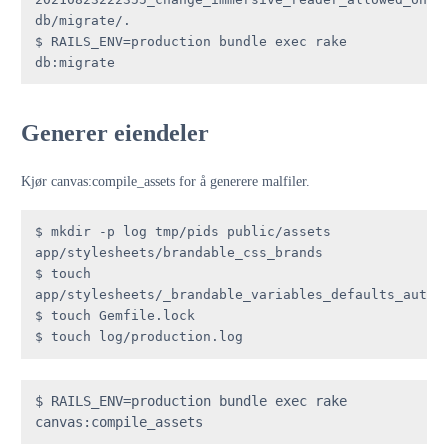
db/migrate/.

$ RAILS_ENV=production bundle exec rake 
db:migrate
Generer eiendeler
Kjør canvas:compile_assets for å generere malfiler.
$ mkdir -p log tmp/pids public/assets 
app/stylesheets/brandable_css_brands

$ touch 
app/stylesheets/_brandable_variables_defaults_autoge
$ touch Gemfile.lock

$ touch log/production.log
$ RAILS_ENV=production bundle exec rake 
canvas:compile_assets