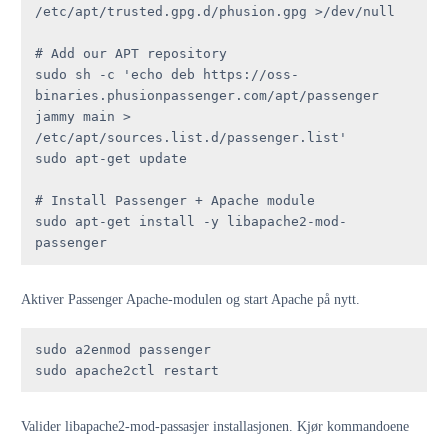
/etc/apt/trusted.gpg.d/phusion.gpg >/dev/null

# Add our APT repository

sudo sh -c 'echo deb https://oss-
binaries.phusionpassenger.com/apt/passenger 
jammy main > 
/etc/apt/sources.list.d/passenger.list'

sudo apt-get update

# Install Passenger + Apache module

sudo apt-get install -y libapache2-mod-
passenger
Aktiver Passenger Apache-modulen og start Apache på nytt.
sudo a2enmod passenger

sudo apache2ctl restart
Valider libapache2-mod-passasjer installasjonen. Kjør kommandoene