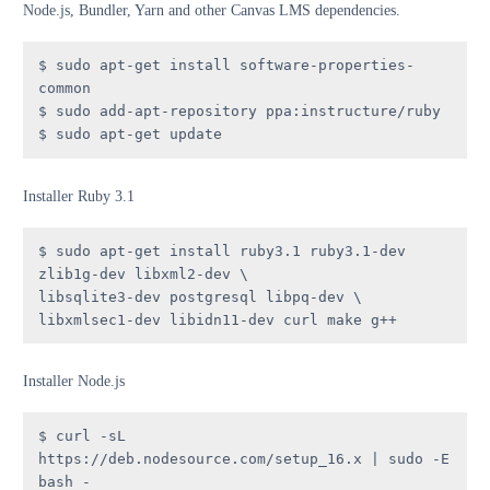
Node.js, Bundler, Yarn and other Canvas LMS dependencies.
$ sudo apt-get install software-properties-
common

$ sudo add-apt-repository ppa:instructure/ruby

$ sudo apt-get update
Installer Ruby 3.1
$ sudo apt-get install ruby3.1 ruby3.1-dev 
zlib1g-dev libxml2-dev \

libsqlite3-dev postgresql libpq-dev \

libxmlsec1-dev libidn11-dev curl make g++
Installer Node.js
$ curl -sL 
https://deb.nodesource.com/setup_16.x | sudo -E 
bash -
