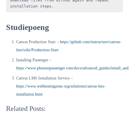
download files from Github again and repeat 
installation steps.
Studiepoeng
Canvas Production Start –
https://github.com/instructure/canvas-
lms/wiki/Production-Start
Installing Passenger –
https://www.phusionpassenger.com/docs/advanced_guides/install_and
How
How
to
Canvas LMS Installation Service –
to
Install
Automate
Moodle
https://www.webhostingzone.org/solutions/canvas-lms-
Canvas
on
installation.html
LMS
Ubuntu
How
Installation
server
to
What
with
22.04
Install
are
Related Posts:
Ansible
|
git
BigBlueButton
20.04
on
minimum
Ubuntu
server
requirements?