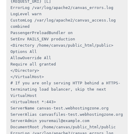
{REQUEST_URI} [L]

ErrorLog /var/log/apache2/canvas_errors.log

LogLevel warn

CustomLog /var/log/apache2/canvas_access.log 
combined

PassengerPreloadBundler on

SetEnv RAILS_ENV production

<Directory /home/canvas/public_html/public>

Options All

AllowOverride All

Require all granted

</Directory>

</VirtualHost>

# If you are only serving HTTP behind a HTTPS-
terminating load balancer, skip the next 
VirtualHost

<VirtualHost *:443>

ServerName canvas-test.webhostingzone.org

ServerAlias canvasfiles-test.webhostingzone.org

ServerAdmin youremail@example.com

DocumentRoot /home/canvas/public_html/public

ErrorLog /var/log/apache2/canvas_errors.log
