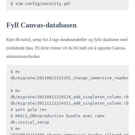
$ vim config/security.yml
Fyll Canvas-databasen
Kjør db:initial_setup for å lage databasetabeller og fylle databasen med
innledende data. På dette trinnet vil du bli bedt om å opprette Canvas-
administratorbruker.
$ mv 
db/migrate/20210823222355_change_immersive_reader_al
.

$ mv 
db/migrate/20210812210129_add_singleton_column.rb 
db/migrate/20111111214311_add_singleton_column.rb

$ yarn gulp rev

$ RAILS_ENV=production bundle exec rake 
db:initial_setup

$ mv 
20210823222355_change_immersive_reader_allowed_on_to