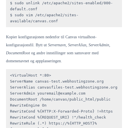
$ sudo unlink /etc/apache2/sites-enabled/000-
default.conf

$ sudo vim /etc/apache2/sites-
available/canvas.conf
Kopier konfigurasjonen nedenfor til Canvas virtualhost-
konfigurasjonsfil. Bytt ut
Servernavn, ServerAlias, ServerAdmin,
DocumentRoot
og andre innstillinger som samsvarer med
domenenavnet og appplasseringen.
<VirtualHost *:80>

ServerName canvas-test.webhostingzone.org

ServerAlias canvasfiles-test.webhostingzone.org

ServerAdmin youremail@example.com

DocumentRoot /home/canvas/public_html/public

RewriteEngine On

RewriteCond %{HTTP:X-Forwarded-Proto} !=https

RewriteCond %{REQUEST_URI} !^/health_check

RewriteRule (.*) https://%{HTTP_HOST}%