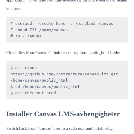
applikasjon. Vi vil laste ned Canvas-kode og installere den under denne
kontoen.
# useradd --create-home -s /bin/bash canvas

# chmod 711 /home/canvas

# su - canvas
Clone files from Canvas Github repository into public_html folder.
$ git clone 
https://github.com/instructure/canvas-lms.git 
/home/canvas/public_html

$ cd /home/canvas/public_html

$ git checkout prod
Installer Canvas LMS-avhengigheter
Switch back from “canvas” user to a sudo user and install ruby,