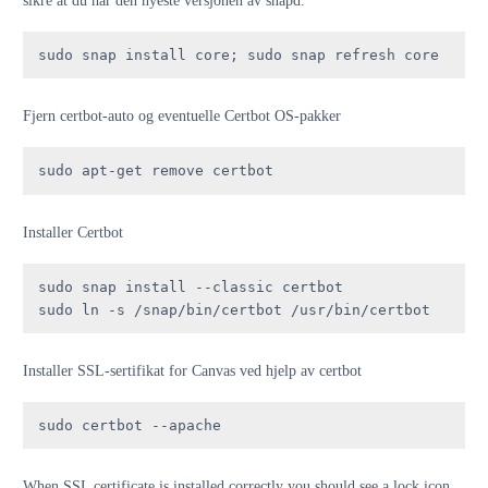
sikre at du har den nyeste versjonen av snapd.
sudo snap install core; sudo snap refresh core
Fjern certbot-auto og eventuelle Certbot OS-pakker
sudo apt-get remove certbot
Installer Certbot
sudo snap install --classic certbot

sudo ln -s /snap/bin/certbot /usr/bin/certbot
Installer SSL-sertifikat for Canvas ved hjelp av certbot
sudo certbot --apache
When SSL certificate is installed correctly you should see a lock icon