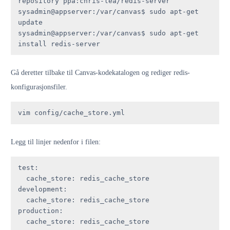
repository ppa:chris-lea/redis-server

sysadmin@appserver:/var/canvas$ sudo apt-get 
update

sysadmin@appserver:/var/canvas$ sudo apt-get 
install redis-server
Gå deretter tilbake til Canvas-kodekatalogen og rediger redis-
konfigurasjonsfiler.
vim config/cache_store.yml
Legg til linjer nedenfor i filen:
test
:

cache_store
: 
redis_cache_store
development
:

cache_store
: 
redis_cache_store
production
:

cache_store
: 
redis_cache_store