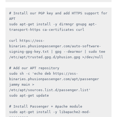
# Install our PGP key and add HTTPS support for 
APT

sudo apt-get install -y dirmngr gnupg apt-
transport-https ca-certificates curl

curl https://oss-
binaries.phusionpassenger.com/auto-software-
signing-gpg-key.txt | gpg --dearmor | sudo tee 
/etc/apt/trusted.gpg.d/phusion.gpg >/dev/null

# Add our APT repository

sudo sh -c 'echo deb https://oss-
binaries.phusionpassenger.com/apt/passenger 
jammy main > 
/etc/apt/sources.list.d/passenger.list'

sudo apt-get update

# Install Passenger + Apache module

sudo apt-get install -y libapache2-mod-