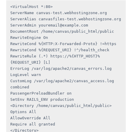
<VirtualHost *:80>

ServerName canvas-test.webhostingzone.org

ServerAlias canvasfiles-test.webhostingzone.org

ServerAdmin youremail@example.com

DocumentRoot /home/canvas/public_html/public

RewriteEngine On

RewriteCond %{HTTP:X-Forwarded-Proto} !=https

RewriteCond %{REQUEST_URI} !^/health_check

RewriteRule (.*) https://%{HTTP_HOST}%
{REQUEST_URI} [L]

ErrorLog /var/log/apache2/canvas_errors.log

LogLevel warn

CustomLog /var/log/apache2/canvas_access.log 
combined

PassengerPreloadBundler on

SetEnv RAILS_ENV production

<Directory /home/canvas/public_html/public>

Options All

AllowOverride All

Require all granted

</Directory>
