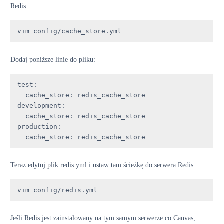
Redis.
vim config/cache_store.yml
Dodaj poniższe linie do pliku:
test
:

cache_store
: 
redis_cache_store
development
:

cache_store
: 
redis_cache_store
production
:

cache_store
: 
redis_cache_store
Teraz edytuj plik redis.yml i ustaw tam ścieżkę do serwera Redis.
vim config/redis.yml
Jeśli Redis jest zainstalowany na tym samym serwerze co Canvas,