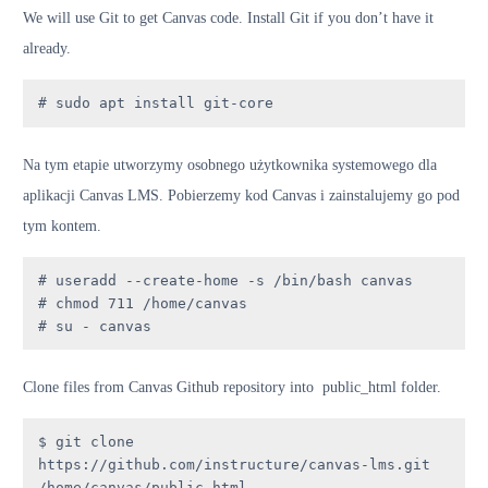
We will use Git to get Canvas code. Install Git if you don’t have it
already.
# sudo apt install git-core
Na tym etapie utworzymy osobnego użytkownika systemowego dla
aplikacji Canvas LMS. Pobierzemy kod Canvas i zainstalujemy go pod
tym kontem.
# useradd --create-home -s /bin/bash canvas

# chmod 711 /home/canvas

# su - canvas
Clone files from Canvas Github repository into public_html folder.
$ git clone 
https://github.com/instructure/canvas-lms.git 
/home/canvas/public_html
