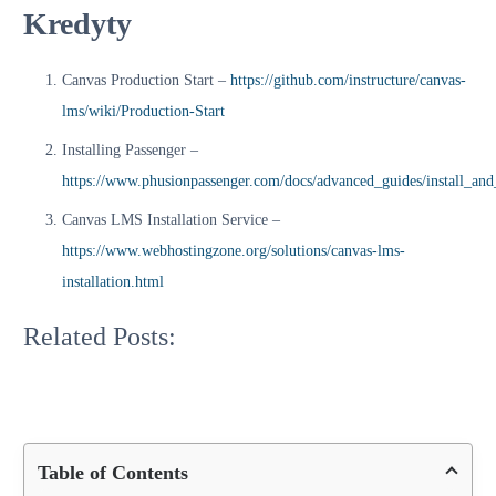
Kredyty
Canvas Production Start –
https://github.com/instructure/canvas-
lms/wiki/Production-Start
Installing Passenger –
https://www.phusionpassenger.com/docs/advanced_guides/install_and
How
How
to
Canvas LMS Installation Service –
to
Install
Automate
Moodle
https://www.webhostingzone.org/solutions/canvas-lms-
Canvas
on
installation.html
LMS
Ubuntu
How
Installation
server
to
What
with
22.04
Install
are
Related Posts:
Ansible
|
git
BigBlueButton
20.04
on
minimum
Ubuntu
server
requirements?
Table of Contents