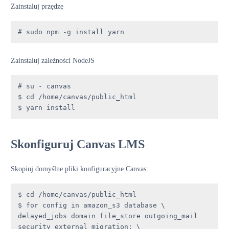
Zainstaluj przędzę
# sudo npm -g install yarn
Zainstaluj zależności NodeJS
# su - canvas

$ cd /home/canvas/public_html

$ yarn install
Skonfiguruj Canvas LMS
Skopiuj domyślne pliki konfiguracyjne Canvas:
$ cd /home/canvas/public_html

$ for config in amazon_s3 database \

delayed_jobs domain file_store outgoing_mail 
security external_migration; \
