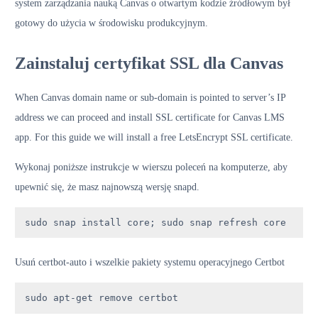
system zarządzania nauką Canvas o otwartym kodzie źródłowym był
gotowy do użycia w środowisku produkcyjnym.
Zainstaluj certyfikat SSL dla Canvas
When Canvas domain name or sub-domain is pointed to server’s IP
address we can proceed and install SSL certificate for Canvas LMS
app. For this guide we will install a free LetsEncrypt SSL certificate.
Wykonaj poniższe instrukcje w wierszu poleceń na komputerze, aby
upewnić się, że masz najnowszą wersję snapd.
sudo snap install core; sudo snap refresh core
Usuń certbot-auto i wszelkie pakiety systemu operacyjnego Certbot
sudo apt-get remove certbot