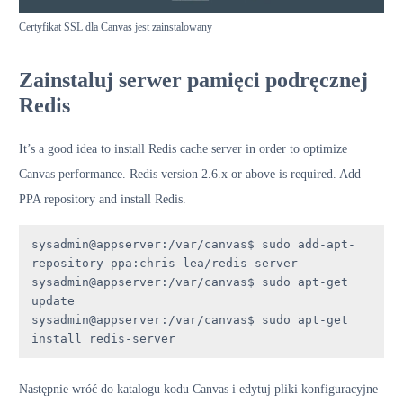
Certyfikat SSL dla Canvas jest zainstalowany
Zainstaluj serwer pamięci podręcznej
Redis
It’s a good idea to install Redis cache server in order to optimize
Canvas performance. Redis version 2.6.x or above is required. Add
PPA repository and install Redis.
sysadmin@appserver:/var/canvas$ sudo add-apt-
repository ppa:chris-lea/redis-server

sysadmin@appserver:/var/canvas$ sudo apt-get 
update

sysadmin@appserver:/var/canvas$ sudo apt-get 
install redis-server
Następnie wróć do katalogu kodu Canvas i edytuj pliki konfiguracyjne