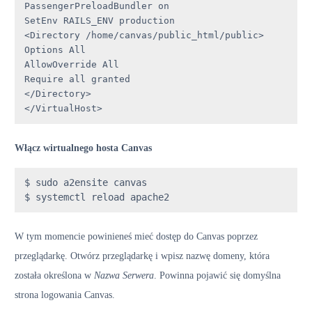
PassengerPreloadBundler on

SetEnv RAILS_ENV production

<Directory /home/canvas/public_html/public>

Options All

AllowOverride All

Require all granted

</Directory>

</VirtualHost>
Włącz wirtualnego hosta Canvas
$ sudo a2ensite canvas

$ systemctl reload apache2 
W tym momencie powinieneś mieć dostęp do Canvas poprzez
przeglądarkę. Otwórz przeglądarkę i wpisz nazwę domeny, która
została określona w
Nazwa Serwera
. Powinna pojawić się domyślna
strona logowania Canvas.