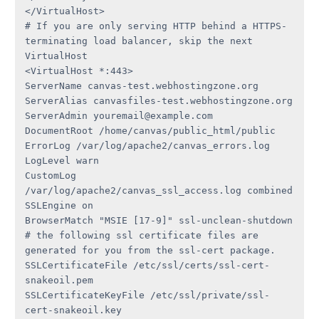
</VirtualHost>

# If you are only serving HTTP behind a HTTPS-
terminating load balancer, skip the next 
VirtualHost

<VirtualHost *:443>

ServerName canvas-test.webhostingzone.org

ServerAlias canvasfiles-test.webhostingzone.org

ServerAdmin youremail@example.com

DocumentRoot /home/canvas/public_html/public

ErrorLog /var/log/apache2/canvas_errors.log

LogLevel warn

CustomLog 
/var/log/apache2/canvas_ssl_access.log combined

SSLEngine on

BrowserMatch "MSIE [17-9]" ssl-unclean-shutdown

# the following ssl certificate files are 
generated for you from the ssl-cert package.

SSLCertificateFile /etc/ssl/certs/ssl-cert-
snakeoil.pem

SSLCertificateKeyFile /etc/ssl/private/ssl-
cert-snakeoil.key
