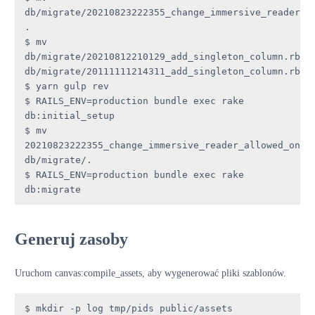
db/migrate/20210823222355_change_immersive_reader_al
.

$ mv 
db/migrate/20210812210129_add_singleton_column.rb 
db/migrate/20111111214311_add_singleton_column.rb

$ yarn gulp rev

$ RAILS_ENV=production bundle exec rake 
db:initial_setup

$ mv 
20210823222355_change_immersive_reader_allowed_on_to
db/migrate/.

$ RAILS_ENV=production bundle exec rake 
db:migrate
Generuj zasoby
Uruchom canvas:compile_assets, aby wygenerować pliki szablonów.
$ mkdir -p log tmp/pids public/assets 