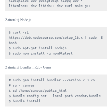
libsqlite3-dev postgresql libpq-dev \

libxmlsec1-dev libidn11-dev curl make g++
Zainstaluj Node.js
$ curl -sL 
https://deb.nodesource.com/setup_16.x | sudo -E 
bash -

$ sudo apt-get install nodejs

$ sudo npm install -g npm@latest
Zainstaluj Bundler i Ruby Gems
# sudo gem install bundler --version 2.3.26

# su - canvas

$ cd /home/canvas/public_html

$ bundle config set --local path vendor/bundle

$ bundle install