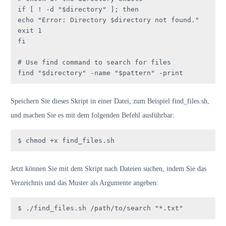
if [ ! -d "$directory" ]; then

echo "Error: Directory $directory not found."

exit 1

fi

# Use find command to search for files

find "$directory" -name "$pattern" -print
Speichern Sie dieses Skript in einer Datei, zum Beispiel find_files.sh,
und machen Sie es mit dem folgenden Befehl ausführbar:
$ chmod +x find_files.sh
Jetzt können Sie mit dem Skript nach Dateien suchen, indem Sie das
Verzeichnis und das Muster als Argumente angeben:
$ ./find_files.sh /path/to/search "*.txt"