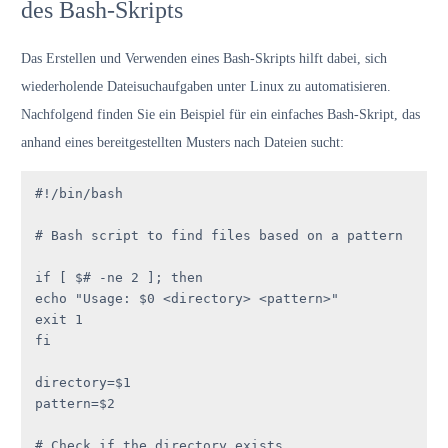
des Bash-Skripts
Das Erstellen und Verwenden eines Bash-Skripts hilft dabei, sich
wiederholende Dateisuchaufgaben unter Linux zu automatisieren.
Nachfolgend finden Sie ein Beispiel für ein einfaches Bash-Skript, das
anhand eines bereitgestellten Musters nach Dateien sucht:
#!/bin/bash

# Bash script to find files based on a pattern

if [ $# -ne 2 ]; then

echo "Usage: $0 <directory> <pattern>"

exit 1

fi

directory=$1

pattern=$2

# Check if the directory exists
