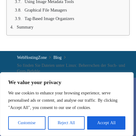
Using Image Metadata Tools
Graphical File Managers
Tag-Based Image Organizers
Summary
WebHostingZone
Blog
So finden Sie Dateien unter Linux: Beherrschen der Such- und
Grep-Befehle
We value your privacy
We use cookies to enhance your browsing experience, serve
personalised ads or content, and analyse our traffic. By clicking
We provide managed infrastructure for learning and collaboration
"Accept All", you consent to our use of cookies.
platforms. Our team deploys and supports scalable open-source
solutions including LMS systems and video conferencing platforms –
Customise
Reject All
Accept All
fully optimized for performance, security, and reliability.