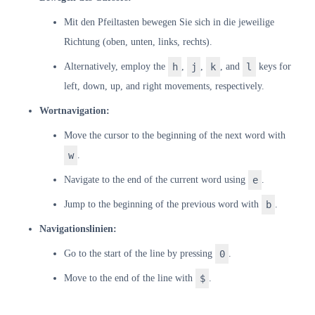
Mit den Pfeiltasten bewegen Sie sich in die jeweilige
Richtung (oben, unten, links, rechts).
Alternatively, employ the
h
,
j
,
k
, and
l
keys for
left, down, up, and right movements, respectively.
Wortnavigation:
Move the cursor to the beginning of the next word with
w
.
Navigate to the end of the current word using
e
.
Jump to the beginning of the previous word with
b
.
Navigationslinien:
Go to the start of the line by pressing
0
.
Move to the end of the line with
$
.