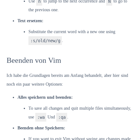
Use
n
to jump to the next occurrence and
N
to go to
the previous one.
Text ersetzen:
Substitute the current word with a new one using
:s/old/new/g
.
Beenden von Vim
Ich habe die Grundlagen bereits am Anfang behandelt, aber hier sind
noch ein paar weitere Optionen:
Alles speichern und beenden:
To save all changes and quit multiple files simultaneously,
use
:wa
Und
:qa
.
Beenden ohne Speichern:
If you want to exit Vim without saving any changes made