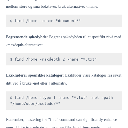
mellom store og små bokstaver, bruk alternativet -iname.
$ find /home -iname "document*"
Begrensende søkedybde:
Begrens søkedybden til et spesifikt nivå med
-maxdepth-alternativet.
$ find /home -maxdepth 2 -name "*.txt"
Ekskluderer spesifikke kataloger:
Ekskluder visse kataloger fra søket
ditt ved å bruke -not eller ! alternativ.
$ find /home -type f -name "*.txt" -not -path 
"/home/user/exclude/*"
Remember, mastering the “find” command can significantly enhance
your ability to navigate and manage files in a Linux environment.