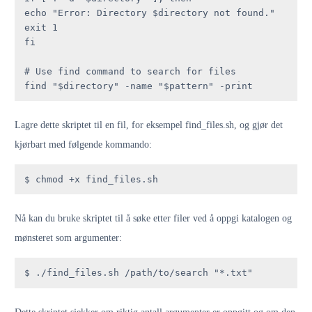
echo "Error: Directory $directory not found."

exit 1

fi

# Use find command to search for files

find "$directory" -name "$pattern" -print
Lagre dette skriptet til en fil, for eksempel find_files.sh, og gjør det
kjørbart med følgende kommando:
$ chmod +x find_files.sh
Nå kan du bruke skriptet til å søke etter filer ved å oppgi katalogen og
mønsteret som argumenter:
$ ./find_files.sh /path/to/search "*.txt"