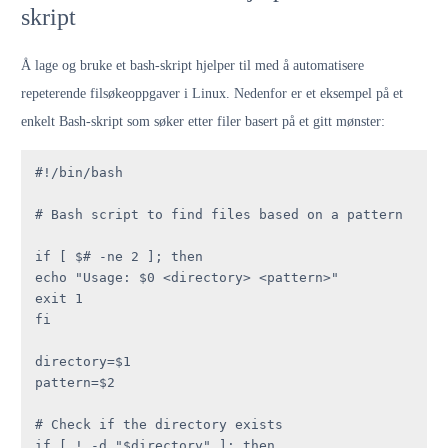
skript
Å lage og bruke et bash-skript hjelper til med å automatisere
repeterende filsøkeoppgaver i Linux. Nedenfor er et eksempel på et
enkelt Bash-skript som søker etter filer basert på et gitt mønster:
#!/bin/bash

# Bash script to find files based on a pattern

if [ $# -ne 2 ]; then

echo "Usage: $0 <directory> <pattern>"

exit 1

fi

directory=$1

pattern=$2

# Check if the directory exists

if [ ! -d "$directory" ]; then
