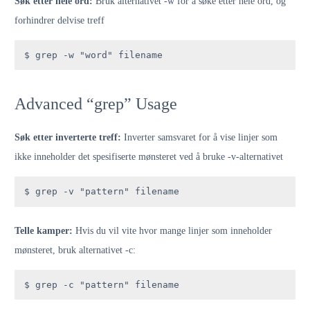
Søk etter hele ord:
Bruk alternativet -w for å søke etter hele ord, og
forhindrer delvise treff
$ grep -w "word" filename
Advanced “grep” Usage
Søk etter inverterte treff:
Inverter samsvaret for å vise linjer som
ikke inneholder det spesifiserte mønsteret ved å bruke -v-alternativet
$ grep -v "pattern" filename
Telle kamper:
Hvis du vil vite hvor mange linjer som inneholder
mønsteret, bruk alternativet -c:
$ grep -c "pattern" filename