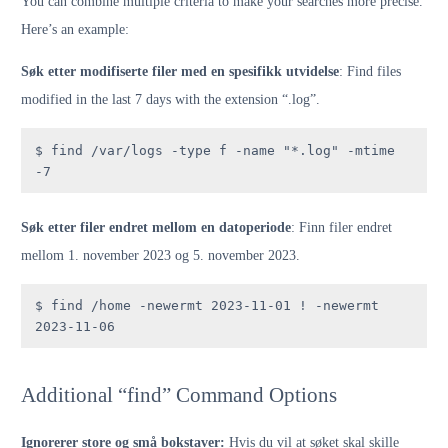
You can combine multiple criteria to make your searches more precise.
Here’s an example:
Søk etter modifiserte filer med en spesifikk utvidelse
: Find files
modified in the last 7 days with the extension “.log”.
$ find /var/logs -type f -name "*.log" -mtime 
-7
Søk etter filer endret mellom en datoperiode
: Finn filer endret
mellom 1. november 2023 og 5. november 2023.
$ find /home -newermt 2023-11-01 ! -newermt 
2023-11-06
Additional “find” Command Options
Ignorerer store og små bokstaver:
Hvis du vil at søket skal skille