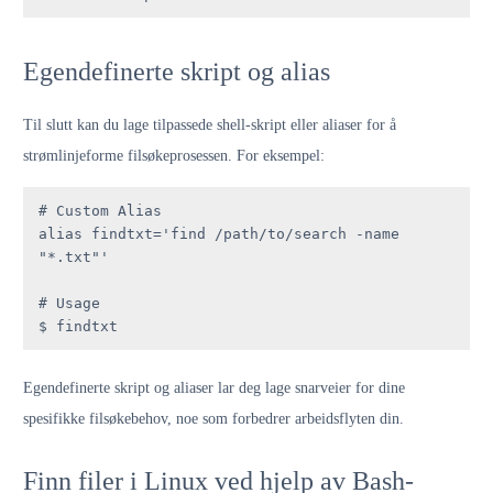
Egendefinerte skript og alias
Til slutt kan du lage tilpassede shell-skript eller aliaser for å
strømlinjeforme filsøkeprosessen. For eksempel:
# Custom Alias

alias findtxt='find /path/to/search -name 
"*.txt"'

# Usage

$ findtxt
Egendefinerte skript og aliaser lar deg lage snarveier for dine
spesifikke filsøkebehov, noe som forbedrer arbeidsflyten din.
Finn filer i Linux ved hjelp av Bash-