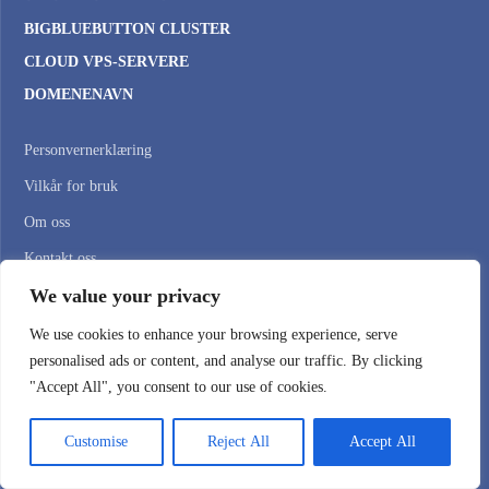
BIGBLUEBUTTON CLUSTER
CLOUD VPS-SERVERE
DOMENENAVN
Personvernerklæring
Vilkår for bruk
Om oss
Kontakt oss
We value your privacy
Tilbakemelding fra kunder
Blogg
We use cookies to enhance your browsing experience, serve
personalised ads or content, and analyse our traffic. By clicking
"Accept All", you consent to our use of cookies.
Registered User? —
Kundepålogging
Customise
Reject All
Accept All
Register