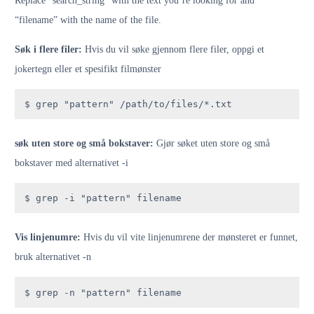
Replace “search_string” with the text you’re looking for and
“filename” with the name of the file.
Søk i flere filer:
Hvis du vil søke gjennom flere filer, oppgi et
jokertegn eller et spesifikt filmønster
$ grep "pattern" /path/to/files/*.txt
søk uten store og små bokstaver:
Gjør søket uten store og små
bokstaver med alternativet -i
$ grep -i "pattern" filename
Vis linjenumre:
Hvis du vil vite linjenumrene der mønsteret er funnet,
bruk alternativet -n
$ grep -n "pattern" filename