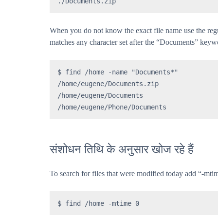
./Documents.zip
When you do not know the exact file name use the regu
matches any character set after the “Documents” keyw
$ find /home -name "Documents*"

/home/eugene/Documents.zip

/home/eugene/Documents

/home/eugene/Phone/Documents
संशोधन तिथि के अनुसार खोज रहे हैं
To search for files that were modified today add “-mt
$ find /home -mtime 0