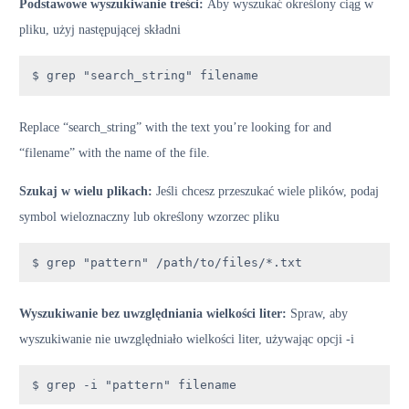
Podstawowe wyszukiwanie treści:
Aby wyszukać określony ciąg w
pliku, użyj następującej składni
$ grep "search_string" filename
Replace “search_string” with the text you’re looking for and
“filename” with the name of the file.
Szukaj w wielu plikach:
Jeśli chcesz przeszukać wiele plików, podaj
symbol wieloznaczny lub określony wzorzec pliku
$ grep "pattern" /path/to/files/*.txt
Wyszukiwanie bez uwzględniania wielkości liter:
Spraw, aby
wyszukiwanie nie uwzględniało wielkości liter, używając opcji -i
$ grep -i "pattern" filename