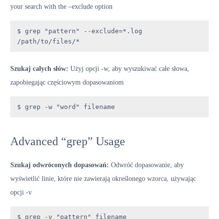
your search with the –exclude option
$ grep "pattern" --exclude=*.log 
/path/to/files/*
Szukaj całych słów:
Użyj opcji -w, aby wyszukiwać całe słowa,
zapobiegając częściowym dopasowaniom
$ grep -w "word" filename
Advanced “grep” Usage
Szukaj odwróconych dopasowań:
Odwróć dopasowanie, aby
wyświetlić linie, które nie zawierają określonego wzorca, używając
opcji -v
$ grep -v "pattern" filename