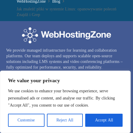
WebHostingZone
Blog
Jak znaleźć pliki w systemie Linux: opanowywanie poleceń
Znajdź i Grep
We provide managed infrastructure for learning and collaboration
platforms. Our team deploys and supports scalable open-source
solutions including LMS systems and video conferencing platforms –
fully optimized for performance, security, and reliability.
We value your privacy
MENU —
We use cookies to enhance your browsing experience, serve
ZARZĄDZANY HOSTING LMS CANVAS
personalised ads or content, and analyse our traffic. By clicking
PRYWATNY SYSTEM WIDEOKONFERENCJI
"Accept All", you consent to our use of cookies.
DEMO BIGBLUEBUTTON
Customise
Reject All
Accept All
KLASTER BIGBLUEBUTTON
SERWERY VPS W CHMURZE