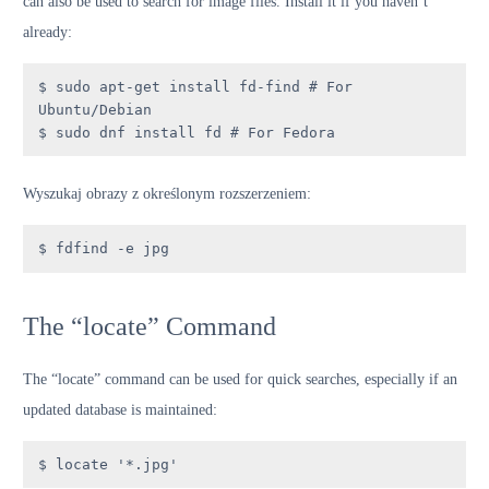
can also be used to search for image files. Install it if you haven’t
already:
$ sudo apt-get install fd-find # For 
Ubuntu/Debian

$ sudo dnf install fd # For Fedora
Wyszukaj obrazy z określonym rozszerzeniem:
$ fdfind -e jpg
The “locate” Command
The “locate” command can be used for quick searches, especially if an
updated database is maintained:
$ locate '*.jpg'