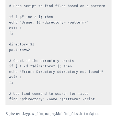
# Bash script to find files based on a pattern

if [ $# -ne 2 ]; then

echo "Usage: $0 <directory> <pattern>"

exit 1

fi

directory=$1

pattern=$2

# Check if the directory exists

if [ ! -d "$directory" ]; then

echo "Error: Directory $directory not found."

exit 1

fi

# Use find command to search for files

find "$directory" -name "$pattern" -print
Zapisz ten skrypt w pliku, na przykład find_files.sh, i nadaj mu