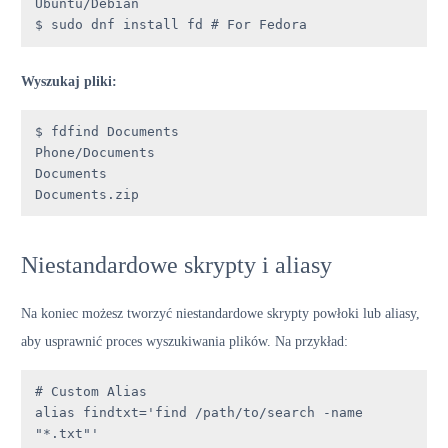
Ubuntu/Debian

$ sudo dnf install fd # For Fedora
Wyszukaj pliki:
$ fdfind Documents

Phone/Documents

Documents

Documents.zip
Niestandardowe skrypty i aliasy
Na koniec możesz tworzyć niestandardowe skrypty powłoki lub aliasy,
aby usprawnić proces wyszukiwania plików. Na przykład:
# Custom Alias

alias findtxt='find /path/to/search -name 
"*.txt"'
