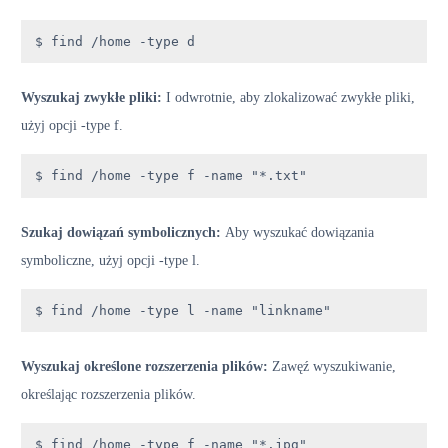
$ find /home -type d
Wyszukaj zwykłe pliki:
I odwrotnie, aby zlokalizować zwykłe pliki,
użyj opcji -type f.
$ find /home -type f -name "*.txt"
Szukaj dowiązań symbolicznych:
Aby wyszukać dowiązania
symboliczne, użyj opcji -type l.
$ find /home -type l -name "linkname"
Wyszukaj określone rozszerzenia plików:
Zawęź wyszukiwanie,
określając rozszerzenia plików.
$ find /home -type f -name "*.jpg"