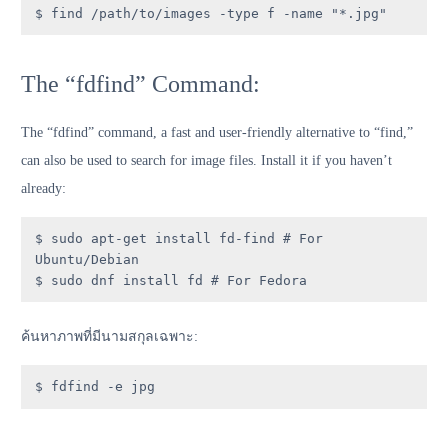
$ find /path/to/images -type f -name "*.jpg"
The “fdfind” Command:
The “fdfind” command, a fast and user-friendly alternative to “find,”
can also be used to search for image files. Install it if you haven’t
already:
$ sudo apt-get install fd-find # For 
Ubuntu/Debian

$ sudo dnf install fd # For Fedora
ค้นหาภาพที่มีนามสกุลเฉพาะ:
$ fdfind -e jpg