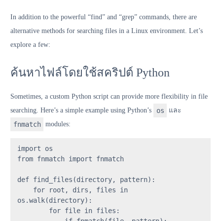
In addition to the powerful “find” and “grep” commands, there are
alternative methods for searching files in a Linux environment. Let’s
explore a few:
ค้นหาไฟล์โดยใช้สคริปต์ Python
Sometimes, a custom Python script can provide more flexibility in file
searching. Here’s a simple example using Python’s
os
และ
fnmatch
modules:
import
from
 fnmatch 
import
 fnmatch

def
find_files
(
directory, pattern
):

for
 root, dirs, files 
in
os.walk(directory):

for
 file 
in
 files:

if
 fnmatch(file, pattern):
