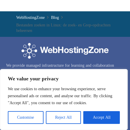
WebHostingZone
Blog
Bestanden zoeken in Linux: de zoek- en Grep-opdrachten
beheersen
We provide managed infrastructure for learning and collaboration
platforms. Our team deploys and supports scalable open-source
solutions including LMS systems and video conferencing platforms –
We value your privacy
fully optimized for performance, security, and reliability.
We use cookies to enhance your browsing experience, serve
personalised ads or content, and analyse our traffic. By clicking
MENU —
"Accept All", you consent to our use of cookies.
BEHEERDE CANVAS LMS-HOSTING
Customise
Reject All
Accept All
PRIVÉ VIDEOCONFERENTIESYSTEEM
BIGBLUEBUTTON-DEMO