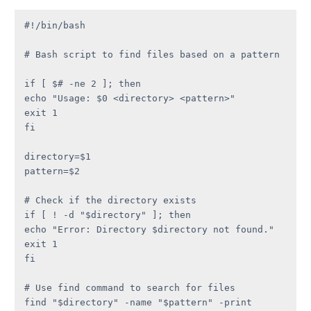
#!/bin/bash

# Bash script to find files based on a pattern

if [ $# -ne 2 ]; then

echo "Usage: $0 <directory> <pattern>"

exit 1

fi

directory=$1

pattern=$2

# Check if the directory exists

if [ ! -d "$directory" ]; then

echo "Error: Directory $directory not found."

exit 1

fi

# Use find command to search for files

find "$directory" -name "$pattern" -print