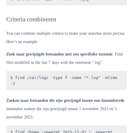
Criteria combineren
You can combine multiple criteria to make your searches more precise.
Here’s an example:
Zoek naar gewijzigde bestanden met een specifieke extensie
: Find
files modified in the last 7 days with the extension “.log”.
$ find /var/logs -type f -name "*.log" -mtime 
-7
Zoeken naar bestanden die zijn gewijzigd tussen een datumbereik
:
bestanden zoeken die zijn gewijzigd tussen 1 november 2023 en 5
november 2023.
$ find /home -newermt 2023-11-01 ! -newermt 