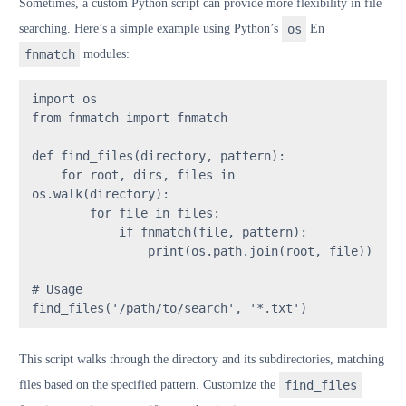
Sometimes, a custom Python script can provide more flexibility in file
searching. Here’s a simple example using Python’s
os
En
fnmatch
modules:
import
from
 fnmatch 
import
 fnmatch

def
find_files
(
directory, pattern
):

for
 root, dirs, files 
in
os.walk(directory):

for
 file 
in
 files:

if
 fnmatch(file, pattern):

print
(os.path.join(root, file))

# Usage
find_files(
'/path/to/search'
, 
'*.txt'
)
This script walks through the directory and its subdirectories, matching
files based on the specified pattern. Customize the
find_files