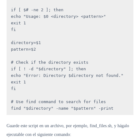
if [ $# -ne 2 ]; then

echo "Usage: $0 <directory> <pattern>"

exit 1

fi

directory=$1

pattern=$2

# Check if the directory exists

if [ ! -d "$directory" ]; then

echo "Error: Directory $directory not found."

exit 1

fi

# Use find command to search for files

find "$directory" -name "$pattern" -print
Guarde este script en un archivo, por ejemplo, find_files.sh, y hágalo
ejecutable con el siguiente comando: