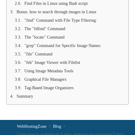
Find Files in Linux using Bash script
Bonus: how to search through images in Linux
"find" Command with File Type Filtering:
The "fdfind" Command:
The "locate" Command
"grep" Command for Specific Image Names:
"file" Command
"feh" Image Viewer with Filelist
Using Image Metadata Tools
Graphical File Managers
Tag-Based Image Organizers
Summary
WebHostingZone
Blog
Cómo buscar archivos en Linux: dominar los comandos Find y