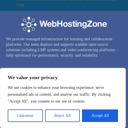
Grep
We provide managed infrastructure for learning and collaboration
platforms. Our team deploys and supports scalable open-source
solutions including LMS systems and video conferencing platforms –
fully optimized for performance, security, and reliability.
MENU —
We value your privacy
ALOJAMIENTO LMS ADMINISTRADO DE CANVAS
We use cookies to enhance your browsing experience, serve
SISTEMA DE VIDEOCONFERENCIA PRIVADA
personalised ads or content, and analyse our traffic. By clicking
DEMOSTRACIÓN DE BIGBLUEBUTTON
"Accept All", you consent to our use of cookies.
CLÚSTER DE BOTONES BIGBLUE
Customise
Reject All
Accept All
SERVIDORES VPS EN LA NUBE
NOMBRES DE DOMINIO