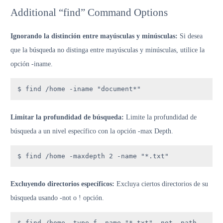
Additional “find” Command Options
Ignorando la distinción entre mayúsculas y minúsculas:
Si desea
que la búsqueda no distinga entre mayúsculas y minúsculas, utilice la
opción -iname.
$ find /home -iname "document*"
Limitar la profundidad de búsqueda:
Limite la profundidad de
búsqueda a un nivel específico con la opción -max Depth.
$ find /home -maxdepth 2 -name "*.txt"
Excluyendo directorios específicos:
Excluya ciertos directorios de su
búsqueda usando -not o ! opción.
$ find /home -type f -name "*.txt" -not -path 