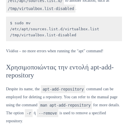
/etc/apt/sources.list.d/
to another location, such as
/tmp/virtualbox.list-disabled
.
$ sudo mv 
/etc/apt/sources.list.d/virtualbox.list 
/tmp/virtualbox.list-disabled
V
λάδια
– no more errors when running the “apt” command!
Χρησιμοποιώντας την εντολή apt-add-
repository
Despite its name, the
apt-add-repository
command can be
employed for deleting a repository. You can refer to the manual page
using the command
man apt-add-repository
for more details.
The option
-r
ή
--remove
is used to remove a specified
repository.