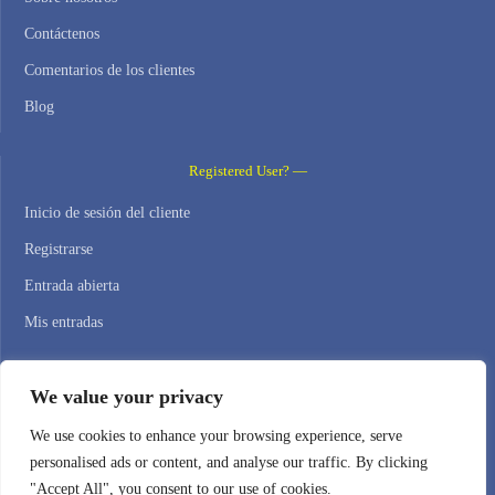
Contáctenos
Comentarios de los clientes
Blog
Registered User? —
Inicio de sesión del cliente
Registrarse
Entrada abierta
Mis entradas
Contact Us —
We value your privacy
WEB HOSTING ZONE, SL / NIF: B22516827
We use cookies to enhance your browsing experience, serve
personalised ads or content, and analyse our traffic. By clicking
Email: support@webhostingzone.org
"Accept All", you consent to our use of cookies.