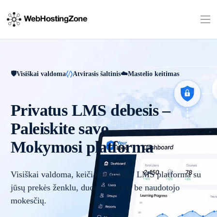
Visiškai valdoma
Atvirasis šaltinis
Mastelio keitimas
Privatus LMS debesis –
Paleiskite savo
Mokymosi platforma
Visiškai valdoma, keičiamo dydžio LMS platforma su
jūsų prekės ženklu, duomenimis ir be naudotojo
mokesčių.