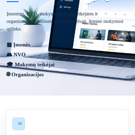
Įmonėms, NVO, mokymo paslaugų teikėjams ir
organizacijoms, kurioms reikalinga privati, firminė mokymosi
aplinka.
▦ Įmonės
👥 NVO
🎓 Mokymų teikėjai
🌐 Organizacijos