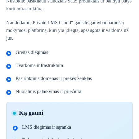
Nustokite pasikliauti standžiais SaaS produktais ar bandyti patys
kurti infrastruktūrą.
Naudodami „Private LMS Cloud“ gausite gamybai paruoštą
mokymosi platformą, kuri yra įdiegta, apsaugota ir valdoma už
jus.
Greitas diegimas
Tvarkoma infrastruktūra
Pasirinktinis domenas ir prekės ženklas
Nuolatinis palaikymas ir priežiūra
Ką gauni
LMS diegimas ir sąranka